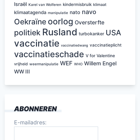
Israël
kindermisbruik
klimaat
Karel van Wolferen
navo
nato
klimaatagenda
manipulatie
oorlog
Oekraïne
Oversterfte
Rusland
politiek
USA
turbokanker
vaccinatie
vaccinatieplicht
vaccinatiedwang
vaccinatieschade
V for Valentine
WEF
Willem Engel
vrijheid
weermanipulatie
WHO
WW III
ABONNEREN
E-mailadres: