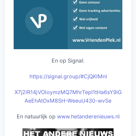
En op Signal:
https://signal.group/#CjQKIM
nl
X7j2IR14jVOIoymzMQ7MhrTepl1tHa6sY9iG
AeEhAtOxM8SH-WeeuU430-wvSe
En natuurlijk op
www.hetanderenieuws.nl