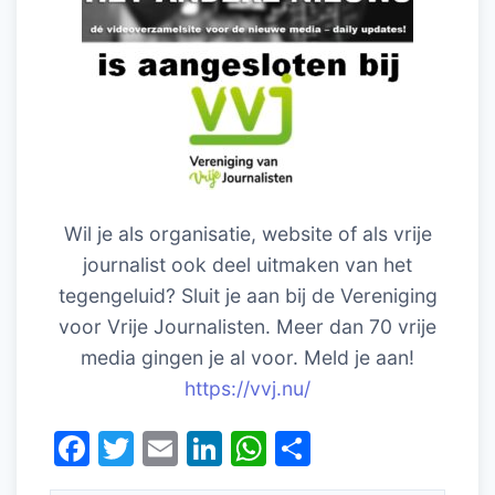
Wil je als organisatie, website of als vrije
journalist ook deel uitmaken van het
tegengeluid? Sluit je aan bij de Vereniging
voor Vrije Journalisten. Meer dan 70 vrije
media gingen je al voor. Meld je aan!
https://vvj.nu/
F
T
E
Li
W
D
a
w
m
n
h
el