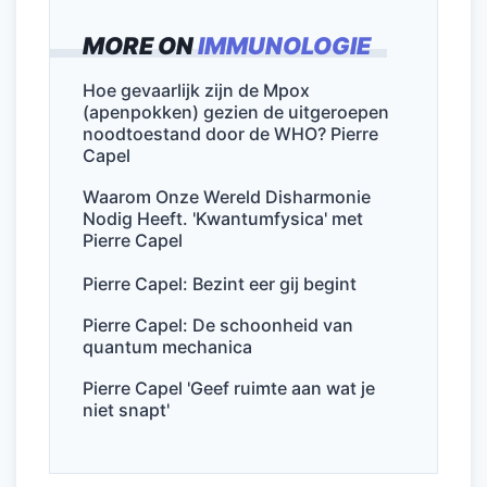
c
itt
ai
k
at
e
MORE ON
IMMUNOLOGIE
e
er
l
e
s
n
b
dI
A
Hoe gevaarlijk zijn de Mpox
(apenpokken) gezien de uitgeroepen
o
n
p
noodtoestand door de WHO? Pierre
o
p
Capel
k
Waarom Onze Wereld Disharmonie
Nodig Heeft. 'Kwantumfysica' met
Pierre Capel
Pierre Capel: Bezint eer gij begint
Pierre Capel: De schoonheid van
quantum mechanica
Pierre Capel 'Geef ruimte aan wat je
niet snapt'