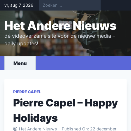
Skip
vr, aug 7, 2026
to
content
Het Andere Nieuws
dé videoverzamelsite voor de nieuwe media –
daily updates!
Menu
PIERRE CAPEL
Pierre Capel – Happy
Holidays
Het Andere Nieuws
Published On:
22 december