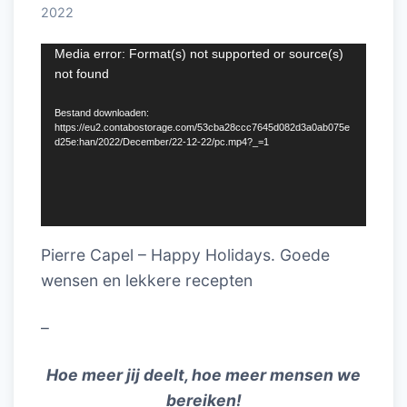
2022
Videospeler
Media error: Format(s) not supported or source(s)
not found
Bestand downloaden:
https://eu2.contabostorage.com/53cba28ccc7645d082d3a0ab075e
d25e:han/2022/December/22-12-22/pc.mp4?_=1
Pierre Capel – Happy Holidays. Goede
wensen en lekkere recepten
–
Hoe meer jij deelt, hoe meer mensen we
bereiken!