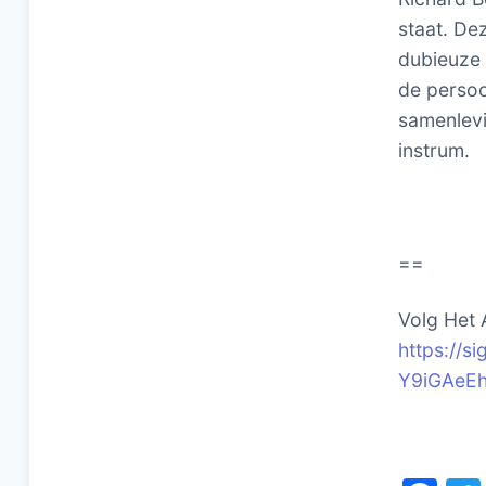
staat. De
dubieuze 
de persoo
samenlevi
instrum.
==
Volg Het 
https://
Y9iGAeE