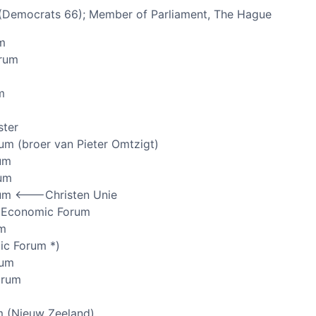
 (Democrats 66); Member of Parliament, The Hague
m
orum
m
ster
um (broer van Pieter Omtzigt)
um
rum
um <——-Christen Unie
n Economic Forum
um
ic Forum *)
rum
orum
m (Nieuw Zeeland)