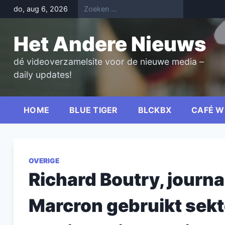
Skip
do, aug 6, 2026
to
content
Het Andere Nieuws
dé videoverzamelsite voor de nieuwe media –
daily updates!
HOME
BLUE TIGER
BLCKBX
CAFÉ W
OVERIGE
Richard Boutry, journa
Marcron gebruikt sek