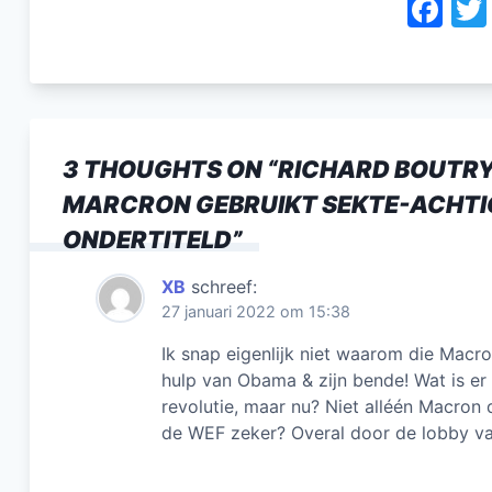
F
a
c
e
b
3 THOUGHTS ON “
RICHARD BOUTRY,
o
MARCRON GEBRUIKT SEKTE-ACHTI
o
ONDERTITELD
”
k
XB
schreef:
27 januari 2022 om 15:38
Ik snap eigenlijk niet waarom die Mac
hulp van Obama & zijn bende! Wat is er
revolutie, maar nu? Niet alléén Macron 
de WEF zeker? Overal door de lobby van