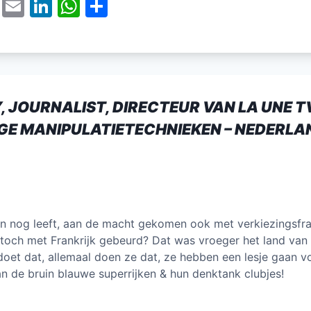
T
E
Li
W
D
w
m
n
h
el
itt
ai
k
at
e
er
l
e
s
n
dI
A
 JOURNALIST, DIRECTEUR VAN LA UNE T
n
p
GE MANIPULATIETECHNIEKEN – NEDERLA
p
ron nog leeft, aan de macht gekomen ook met verkiezingsfr
 toch met Frankrijk gebeurd? Dat was vroeger het land van
doet dat, allemaal doen ze dat, ze hebben een lesje gaan vo
 de bruin blauwe superrijken & hun denktank clubjes!