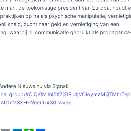
ze man, de toekomstige president van Europa, houdt e
praktijken op na als psychische manipulatie, vernietig
nlijkheid, zucht naar geld en vernietiging van een
ng, waarbij hij communicatie gebruikt als propaganda
Andere Nieuws nu via Signal:
signal.group/#CjQKIM1nl2X7j2IR14jVOIoymzMQ7MhrTep
hAtOxM8SH-WeeuU430-wvSe