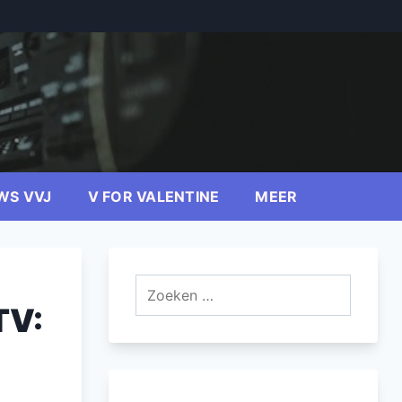
WS VVJ
V FOR VALENTINE
MEER
Zoeken
naar:
TV: