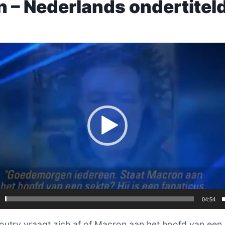
 – Nederlands ondertitel
er
04:54
outry vraagt zich af of Macron aan het hoofd van een