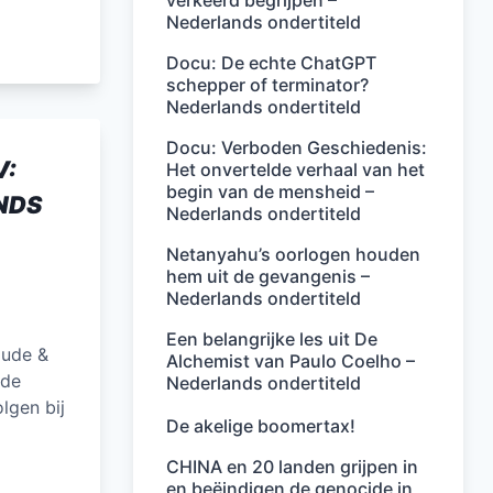
verkeerd begrijpen –
Nederlands ondertiteld
Docu: De echte ChatGPT
schepper of terminator?
Nederlands ondertiteld
Docu: Verboden Geschiedenis:
V:
Het onvertelde verhaal van het
begin van de mensheid –
NDS
Nederlands ondertiteld
Netanyahu’s oorlogen houden
hem uit de gevangenis –
Nederlands ondertiteld
Een belangrijke les uit De
aude &
Alchemist van Paulo Coelho –
 de
Nederlands ondertiteld
lgen bij
De akelige boomertax!
CHINA en 20 landen grijpen in
en beëindigen de genocide in