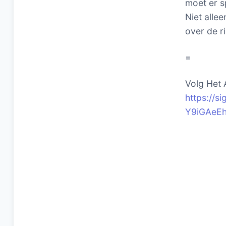
moet er s
Niet alle
over de ri
=
Volg Het 
https://
Y9iGAeE