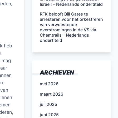
heden,
Israël! – Nederlands ondertiteld
RFK belooft Bill Gates te
arresteren voor het orkestreren
van verwoestende
overstromingen in de VS via
Chemtrails – Nederlands
ondertiteld
jk heb
k
ie mag
naar
ARCHIEVEN
ennen
eze
mei 2026
 van
maart 2026
dienen
juli 2025
nemen
deren,
juni 2025