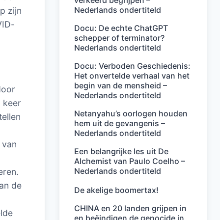
verkeerd begrijpen –
Nederlands ondertiteld
p zijn
VID-
Docu: De echte ChatGPT
schepper of terminator?
Nederlands ondertiteld
Docu: Verboden Geschiedenis:
Het onvertelde verhaal van het
begin van de mensheid –
door
Nederlands ondertiteld
n keer
Netanyahu’s oorlogen houden
tellen
hem uit de gevangenis –
n
Nederlands ondertiteld
 van
Een belangrijke les uit De
Alchemist van Paulo Coelho –
Nederlands ondertiteld
eren.
aan de
De akelige boomertax!
CHINA en 20 landen grijpen in
elde
en beëindigen de genocide in