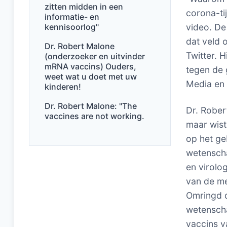
zitten midden in een
corona-ti
informatie- en
video. De
kennisoorlog"
dat veld 
Dr. Robert Malone
Twitter. H
(onderzoeker en uitvinder
mRNA vaccins) Ouders,
tegen de 
weet wat u doet met uw
Media en 
kinderen!
Dr. Robert Malone: "The
Dr. Rober
vaccines are not working.
maar wist
op het ge
wetenscha
en virolog
van de me
Omringd d
wetenscha
vaccins v