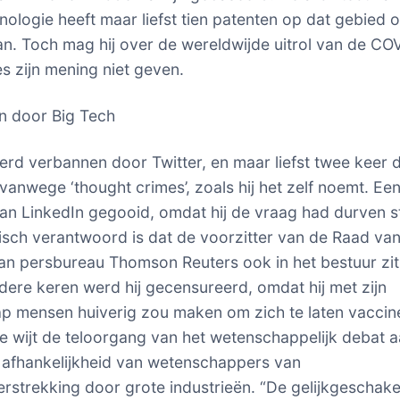
ologie heeft maar liefst tien patenten op dat gebied o
n. Toch mag hij over de wereldwijde uitrol van de CO
es zijn mening niet geven.
n door Big Tech
rd verbannen door Twitter, en maar liefst twee keer 
 vanwege ‘thought crimes’, zoals hij het zelf noemt. Ee
van LinkedIn gegooid, omdat hij de vraag had durven s
hisch verantwoord is dat de voorzitter van de Raad va
an persbureau Thomson Reuters ook in het bestuur zit
ndere keren werd hij gecensureerd, omdat hij met zijn
 mensen huiverig zou maken om zich te laten vaccin
e wijt de teloorgang van het wetenschappelijk debat 
e afhankelijkheid van wetenschappers van
rstrekking door grote industrieën. “De gelijkgeschak