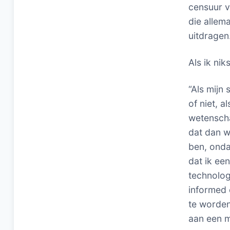
censuur v
die allem
uitdragen
Als ik ni
“Als mijn 
of niet, a
wetenscha
dat dan w
ben, onda
dat ik ee
technolog
informed 
te worde
aan een m