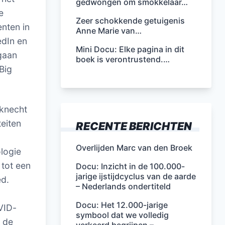
gedwongen om smokkelaar…
e
Zeer schokkende getuigenis
nten in
Anne Marie van…
edIn en
Mini Docu: Elke pagina in dit
 gaan
boek is verontrustend.…
Big
nknecht
teiten
RECENTE BERICHTEN
Overlijden Marc van den Broek
logie
 tot een
Docu: Inzicht in de 100.000-
jarige ijstijdcyclus van de aarde
ed.
– Nederlands ondertiteld
Docu: Het 12.000-jarige
VID-
symbool dat we volledig
n de