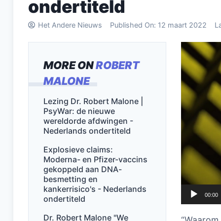
ondertiteld
Het Andere Nieuws
Published On:
12 maart 2022
L
Videospel
MORE ON
ROBERT
MALONE
Lezing Dr. Robert Malone |
PsyWar: de nieuwe
wereldorde afdwingen -
Nederlands ondertiteld
Explosieve claims:
Moderna- en Pfizer-vaccins
gekoppeld aan DNA-
besmetting en
kankerrisico's - Nederlands
00:00
ondertiteld
Dr. Robert Malone "We
“Waarom i