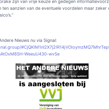
prake zijn van vrije keuze en gedegen informatievoorz
en ten aanzien van de eventuele voordelen maar zeker
sico’s.”
Andere Nieuws nu via Signal:
signal.group/#CjQKIM1nl2X7j2IR14jVOIoymzMQ7MhrTep
hAtOxM8SH-WeeuU430-wvSe