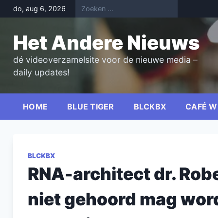
Skip
do, aug 6, 2026
to
content
Het Andere Nieuws
dé videoverzamelsite voor de nieuwe media –
daily updates!
HOME
BLUE TIGER
BLCKBX
CAFÉ W
BLCKBX
RNA-architect dr. Robe
niet gehoord mag wor