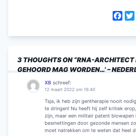
F
a
c
e
b
3 THOUGHTS ON “
RNA-ARCHITECT D
o
GEHOORD MAG WORDEN…’ – NEDER
o
k
XB
schreef:
12 maart 2022 om 16:40
Tsja, ik heb zijn gentherapie nooit no
te dringen! Nu heeft hij zelf kritiek e
zijn, maar een militair patent biowape
besmettingen door gezonde mensen zon
moet natrekken om te weten dat heel de