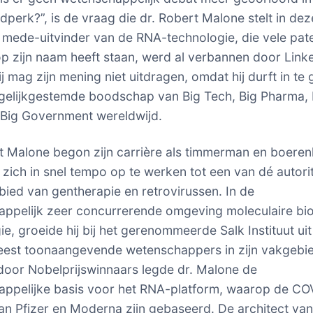
jdperk?”, is de vraag die dr. Robert Malone stelt in dez
 mede-uitvinder van de RNA-technologie, die vele pate
op zijn naam heeft staan, werd al verbannen door Link
ij mag zijn mening niet uitdragen, omdat hij durft in te
gelijkgestemde boodschap van Big Tech, Big Pharma, 
Big Government wereldwijd.
t Malone begon zijn carrière als timmerman en boere
 zich in snel tempo op te werken tot een van dé autori
bied van gentherapie en retrovirussen. In de
ppelijk zeer concurrerende omgeving moleculaire bio
ie, groeide hij bij het gerenommeerde Salk Instituut uit
est toonaangevende wetenschappers in zijn vakgebi
oor Nobelprijswinnaars legde dr. Malone de
ppelijke basis voor het RNA-platform, waarop de CO
an Pfizer en Moderna zijn gebaseerd. De architect va