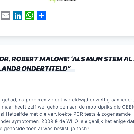
T
E
Li
W
D
w
m
n
h
el
itt
ai
k
at
e
er
l
e
s
n
dI
A
R. ROBERT MALONE: ‘ALS MIJN STEM AL 
n
p
LANDS ONDERTITELD
”
p
dig gehad, nu properen ze dat wereldwijd onwettig aan ieder
rop, maar heeft zelf wel geholpen aan de moordpriks die GEE
n is! Hetzelfde met die vervloekte PCR tests & zogenaamde
der symptomen! 2009 & de WHO is eigenlijk het enige dat
 genocide toen al was beslist, ja toch?