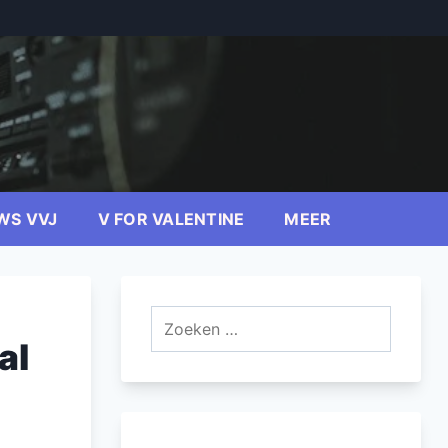
WS VVJ
V FOR VALENTINE
MEER
Zoeken
naar:
al