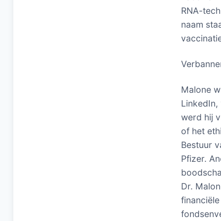
RNA-techn
naam staa
vaccinati
Verbanne
Malone we
LinkedIn,
werd hij 
of het et
Bestuur v
Pfizer. A
boodschap
Dr. Malon
financiël
fondsenve