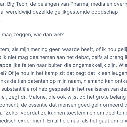
an Big Tech, de belangen van Pharma, media en over
aal wereldwijd dezelfde gelijkgestemde boodschap
.”
ks mag zeggen, wie dan wel?
stem, als mijn mening geen waarde heeft, of ik nou geli
ls ik niet mag deelnemen aan het debat, zelfs al breng i
ppelijke feiten naar buiten die ongemakkelijk zijn. W
el? Of je nou in het kamp zit dat zegt dat ik een leuge
nks de tien patenten op mijn naam, niemand kan ontk
n substantiële rol heb gespeeld in het realiseren van d
ie”, zegt dr. Malone, die ook wijst op het grote belang
consent, de essentie dat mensen goed geïnformeerd 
n. “Zeker voordat ze kunnen toestemmen om deel te 
edisch experiment. En al helemaal als het gaat om kin