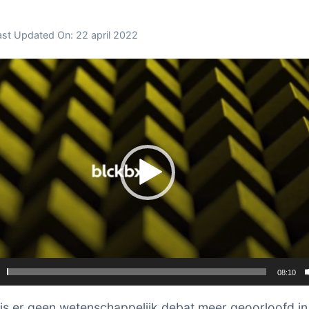
ast Updated On:
22 april 2022
er
08:10
s er geen wetenschappelijk debat meer geoorloofd in