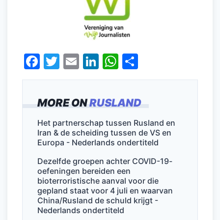
F
T
E
Li
W
D
a
w
m
n
h
el
c
itt
ai
k
at
e
MORE ON
RUSLAND
e
er
l
e
s
n
b
dI
A
Het partnerschap tussen Rusland en
Iran & de scheiding tussen de VS en
o
n
p
Europa - Nederlands ondertiteld
o
p
Dezelfde groepen achter COVID-19-
k
oefeningen bereiden een
bioterroristische aanval voor die
gepland staat voor 4 juli en waarvan
China/Rusland de schuld krijgt -
Nederlands ondertiteld