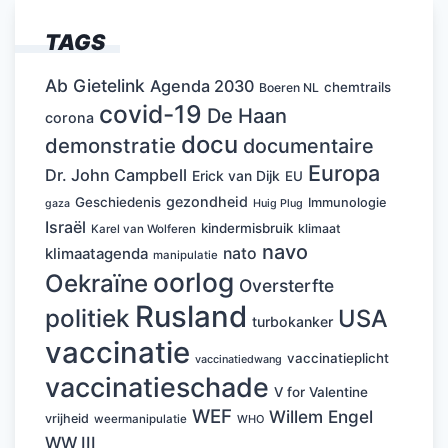
TAGS
Ab Gietelink
Agenda 2030
chemtrails
Boeren NL
covid-19
De Haan
corona
docu
demonstratie
documentaire
Europa
Dr. John Campbell
Erick van Dijk
EU
gezondheid
Geschiedenis
Immunologie
Huig Plug
gaza
Israël
kindermisbruik
klimaat
Karel van Wolferen
navo
nato
klimaatagenda
manipulatie
oorlog
Oekraïne
Oversterfte
Rusland
politiek
USA
turbokanker
vaccinatie
vaccinatieplicht
vaccinatiedwang
vaccinatieschade
V for Valentine
WEF
Willem Engel
vrijheid
weermanipulatie
WHO
WW III