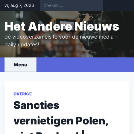
Skip
vr, aug 7, 2026
to
content
Het Andere Nieuws
dé videoverzamelsite voor de nieuwe media –
daily updates!
Menu
OVERIGE
Sancties
vernietigen Polen,