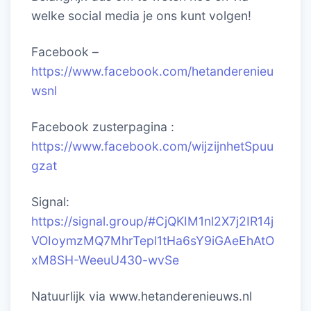
welke social media je ons kunt volgen!
Facebook –
https://www.facebook.com/hetanderenieu
wsnl
Facebook zusterpagina :
https://www.facebook.com/wijzijnhetSpuu
gzat
Signal:
https://signal.group/#CjQKIM1nl2X7j2IR14j
VOIoymzMQ7MhrTepl1tHa6sY9iGAeEhAtO
xM8SH-WeeuU430-wvSe
Natuurlijk via www.hetanderenieuws.nl