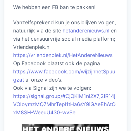
We hebben een FB ban te pakken!
Vanzelfsprekend kun je ons blijven volgen,
natuurlijk via de site
hetanderenieuws.nl
en
via het censuurvrije social media platform;
Vriendenplek.nl
https://vriendenplek.nl/HetAndereNieuws
Op Facebook plaatst ook de pagina
https://www.facebook.com/wijzijnhetSpuu
gzat
al onze video’s.
Ook via Signal zijn we te volgen:
https://signal.group/#CjQKIM1nl2X7j2IR14j
VOIoymzMQ7MhrTepl1tHa6sY9iGAeEhAtO
xM8SH-WeeuU430-wvSe