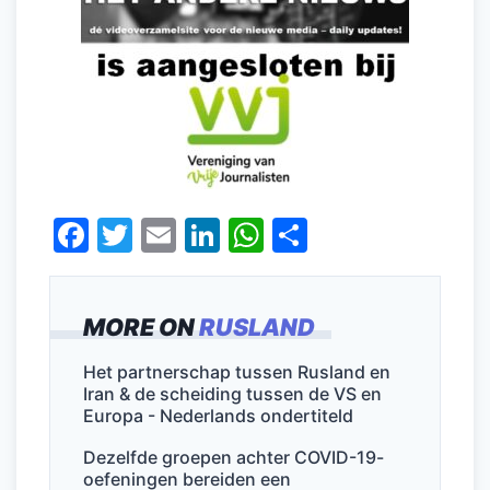
F
T
E
Li
W
D
a
w
m
n
h
el
c
itt
ai
k
at
e
MORE ON
RUSLAND
e
er
l
e
s
n
b
dI
A
Het partnerschap tussen Rusland en
Iran & de scheiding tussen de VS en
o
n
p
Europa - Nederlands ondertiteld
o
p
Dezelfde groepen achter COVID-19-
k
oefeningen bereiden een