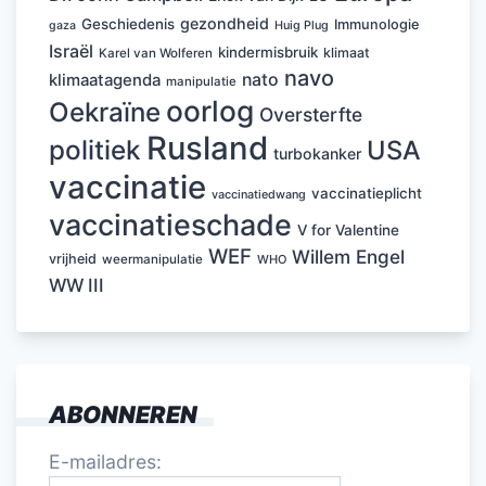
gezondheid
Geschiedenis
Immunologie
Huig Plug
gaza
Israël
kindermisbruik
klimaat
Karel van Wolferen
navo
nato
klimaatagenda
manipulatie
oorlog
Oekraïne
Oversterfte
Rusland
politiek
USA
turbokanker
vaccinatie
vaccinatieplicht
vaccinatiedwang
vaccinatieschade
V for Valentine
WEF
Willem Engel
vrijheid
weermanipulatie
WHO
WW III
ABONNEREN
E-mailadres: