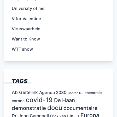
University of me
V for Valentine
Viruswaarheid
Want to Know
WTF show
TAGS
Ab Gietelink
Agenda 2030
chemtrails
Boeren NL
covid-19
De Haan
corona
docu
demonstratie
documentaire
Europa
Dr. John Campbell
Erick van Dijk
EU