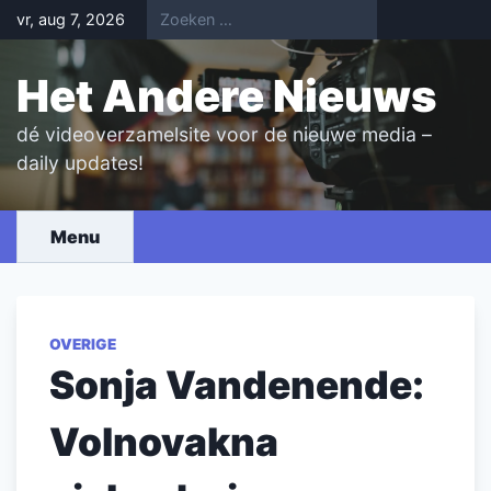
Skip
vr, aug 7, 2026
to
content
Het Andere Nieuws
dé videoverzamelsite voor de nieuwe media –
daily updates!
Menu
OVERIGE
Sonja Vandenende:
Volnovakna