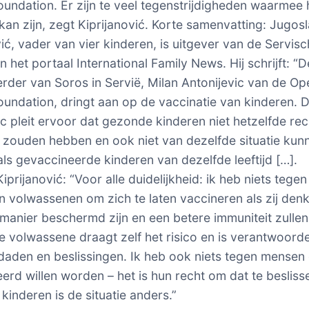
oundation. Er zijn te veel tegenstrijdigheden waarmee h
 kan zijn, zegt Kiprijanović. Korte samenvatting: Jugos
vić, vader van vier kinderen, is uitgever van de Servis
 het portaal International Family News. Hij schrijft: “D
der van Soros in Servië, Milan Antonijevic van de Op
oundation, dringt aan op de vaccinatie van kinderen. 
ic pleit ervoor dat gezonde kinderen niet hetzelfde re
 zouden hebben en ook niet van dezelfde situatie kun
als gevaccineerde kinderen van dezelfde leeftijd […].
prijanović: “Voor alle duidelijkheid: ik heb niets tegen
an volwassenen om zich te laten vaccineren als zij den
e manier beschermd zijn en een betere immuniteit zullen
De volwassene draagt zelf het risico en is verantwoorde
 daden en beslissingen. Ik heb ook niets tegen mensen 
erd willen worden – het is hun recht om dat te besliss
kinderen is de situatie anders.”