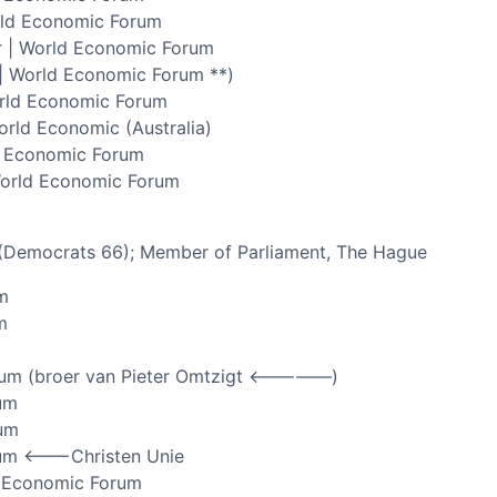
rld Economic Forum
r | World Economic Forum
 | World Economic Forum **)
orld Economic Forum
rld Economic (Australia)
ld Economic Forum
World Economic Forum
 (Democrats 66); Member of Parliament, The Hague
m
m
rum (broer van Pieter Omtzigt <—————)
um
rum
um <——-Christen Unie
n Economic Forum