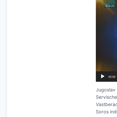
00:00
Jugoslav 
Servische
Vastberad
Soros ind