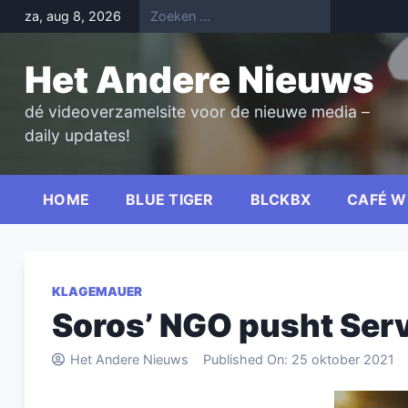
Skip
za, aug 8, 2026
to
content
Het Andere Nieuws
dé videoverzamelsite voor de nieuwe media –
daily updates!
HOME
BLUE TIGER
BLCKBX
CAFÉ W
KLAGEMAUER
Soros’ NGO pusht Servi
Het Andere Nieuws
Published On:
25 oktober 2021
Videospel