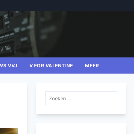
WS VVJ
V FOR VALENTINE
MEER
Zoeken
naar: