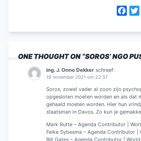
F
a
c
e
b
ONE THOUGHT ON “
SOROS’ NGO PU
o
o
ing. J. Onno Dekker
schreef:
19 november 2021 om 22:37
k
Soros, zowel vader al zoon zijn psycho
opgesloten moeten worden en als dat nie
gehaald moeten worden. Hier hun vrind
staatsman in Davos. Zo kun je gemakke
Mark Rutte – Agenda Contributor | Wo
Feike Sybesma – Agenda Contributor |
Bill Gates – Agenda Contributor | Wor