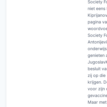
Society F
niet eens
Kiprijano
pagina van
woordvoer
Society F
Antonijev
onderwijs
genieten 
JugoslavKi
besluit v
zij op di
krijgen. 
voor zijn
gevaccine
Maar met 