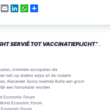
T
E
Li
W
D
w
m
n
h
el
itt
ai
k
at
e
er
l
e
s
n
dI
A
SHT SERVIË TOT VACCINATIEPLICHT
”
n
p
p
paten, criminele sociopaten die
t lukt op andere wijze uit de roulatie
jes, Alexander Soros noemde Rutte een groot
lijk een homohater worden.
rld Economic Forum
 World Economic Forum
ld Economic Forum