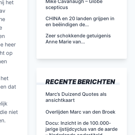
Mike Cavanaugh – Globe
ij het
scepticus
lav
CHINA en 20 landen grijpen in
che
en beëindigen de…
e
Zeer schokkende getuigenis
en
Anne Marie van…
De heer
cht op
nen
 het
RECENTE BERICHTEN
ken dat
Marc’s Duizend Quotes als
ansichtkaart
lijk
Overlijden Marc van den Broek
die niet
en.
Docu: Inzicht in de 100.000-
jarige ijstijdcyclus van de aarde