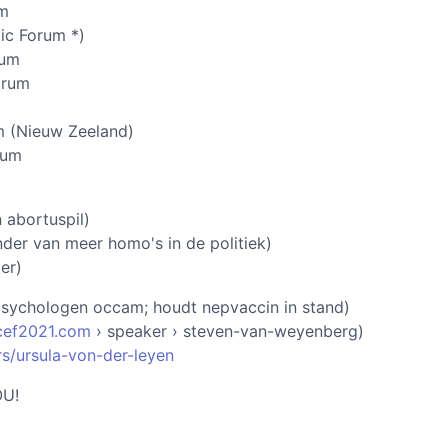
um
ic Forum *)
rum
orum
m (Nieuw Zeeland)
rum
 abortuspil)
der van meer homo's in de politiek)
er)
psychologen occam; houdt nepvaccin in stand)
cef2021.com
› speaker › steven-van-weyenberg)
s/ursula-von-der-leyen
OU!