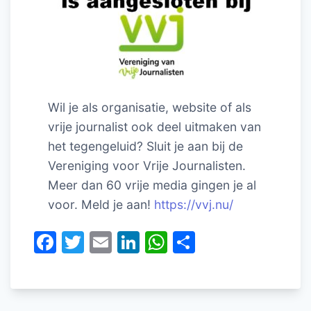
Wil je als organisatie, website of als
vrije journalist ook deel uitmaken van
het tegengeluid? Sluit je aan bij de
Vereniging voor Vrije Journalisten.
Meer dan 60 vrije media gingen je al
voor. Meld je aan!
https://vvj.nu/
F
T
E
Li
W
D
a
w
m
n
h
el
c
itt
ai
k
at
e
e
er
l
e
s
n