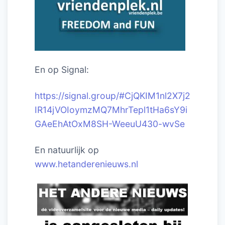
En op Signal:
https://signal.group/#CjQKIM1nl2X7j2
IR14jVOIoymzMQ7MhrTepl1tHa6sY9i
GAeEhAtOxM8SH-WeeuU430-wvSe
En natuurlijk op
www.hetanderenieuws.nl