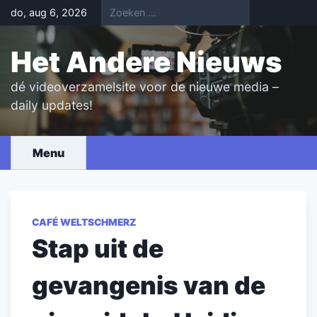
Skip
do, aug 6, 2026
to
content
Het Andere Nieuws
dé videoverzamelsite voor de nieuwe media –
daily updates!
Menu
CAFÉ WELTSCHMERZ
Stap uit de
gevangenis van de