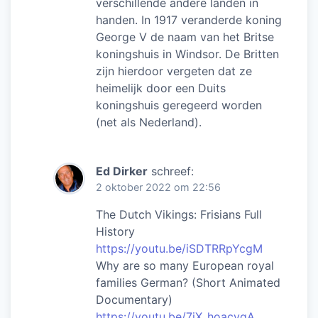
verschillende andere landen in
handen. In 1917 veranderde koning
George V de naam van het Britse
koningshuis in Windsor. De Britten
zijn hierdoor vergeten dat ze
heimelijk door een Duits
koningshuis geregeerd worden
(net als Nederland).
Ed Dirker
schreef:
2 oktober 2022 om 22:56
The Dutch Vikings: Frisians Full
History
https://youtu.be/iSDTRRpYcgM
Why are so many European royal
families German? (Short Animated
Documentary)
https://youtu.be/7iX_hoacyqA