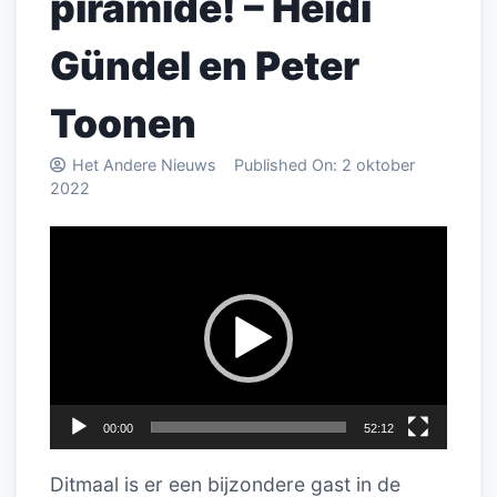
piramide! – Heidi
Gündel en Peter
Toonen
Het Andere Nieuws
Published On:
2 oktober
2022
Videospeler
00:00
52:12
Ditmaal is er een bijzondere gast in de