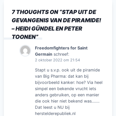
b
dI
A
7 THOUGHTS ON “
STAP UIT DE
o
n
p
GEVANGENIS VAN DE PIRAMIDE!
o
p
– HEIDI GÜNDEL EN PETER
k
TOONEN
”
Freedomfighters for Saint
Germain
schreef:
2 oktober 2022 om 21:54
Stapt u s.v.p. ook uit de piramide
van Big Pharma: dat kan bij
bijvoorbeeld kanker: hoe? Via heel
simpel een bekende vrucht iets
anders gebruiken, op een manier
die ook hier niet bekend was…….
Dat leest u NU bij
herstelderepubliek.nl