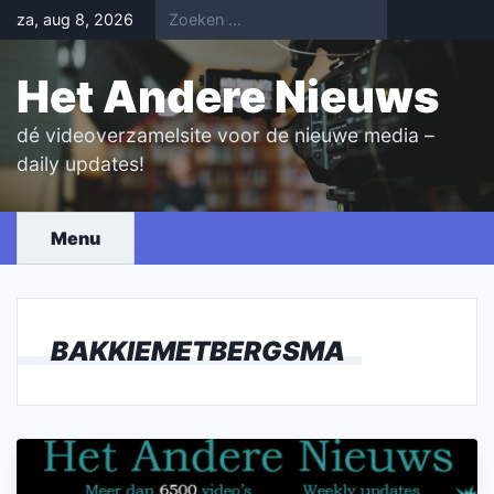
Skip
za, aug 8, 2026
to
content
Het Andere Nieuws
dé videoverzamelsite voor de nieuwe media –
daily updates!
Menu
BAKKIEMETBERGSMA