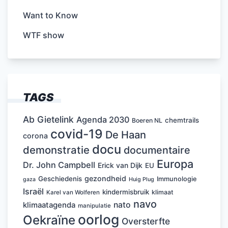
Want to Know
WTF show
TAGS
Ab Gietelink
Agenda 2030
chemtrails
Boeren NL
covid-19
De Haan
corona
docu
demonstratie
documentaire
Europa
Dr. John Campbell
Erick van Dijk
EU
gezondheid
Geschiedenis
Immunologie
Huig Plug
gaza
Israël
kindermisbruik
klimaat
Karel van Wolferen
navo
nato
klimaatagenda
manipulatie
oorlog
Oekraïne
Oversterfte