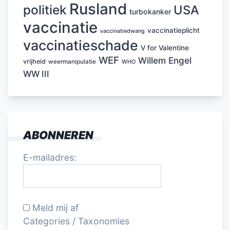
Rusland
politiek
USA
turbokanker
vaccinatie
vaccinatieplicht
vaccinatiedwang
vaccinatieschade
V for Valentine
WEF
Willem Engel
vrijheid
weermanipulatie
WHO
WW III
ABONNEREN
E-mailadres:
Meld mij af
Categories / Taxonomies