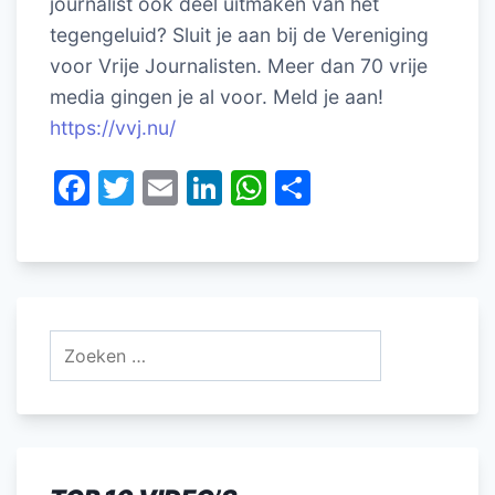
journalist ook deel uitmaken van het
tegengeluid? Sluit je aan bij de Vereniging
voor Vrije Journalisten. Meer dan 70 vrije
media gingen je al voor. Meld je aan!
https://vvj.nu/
F
T
E
Li
W
D
a
w
m
n
h
el
c
itt
ai
k
at
e
e
er
l
e
s
n
b
dI
A
Zoeken
o
n
p
naar:
o
p
k