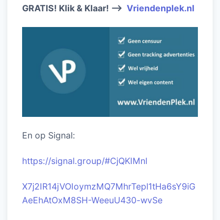
GRATIS! Klik & Klaar! –>
Vriendenplek.nl
En op Signal:
https://signal.group/#CjQKIM
nl
X7j2IR14jVOIoymzMQ7MhrTepl1tHa6sY9iG
AeEhAtOxM8SH-WeeuU430-wvSe