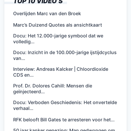
TOP 10 VIDEO’S
Overlijden Marc van den Broek
Marc’s Duizend Quotes als ansichtkaart
Docu: Het 12.000-jarige symbool dat we
volledig…
Docu: Inzicht in de 100.000-jarige ijstijdcyclus
van…
Interview: Andreas Kalcker | Chloordioxide
CDS en…
Prof. Dr. Dolores Cahill: Mensen die
geïnjecteerd…
Docu: Verboden Geschiedenis: Het onvertelde
verhaal…
RFK belooft Bill Gates te arresteren voor het…
50 jaar kanker genezing: Man gedwongen om