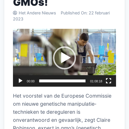
GMOs!
Het Andere Nieuws
Published On:
22 februari
2023
Videospeler
00:00
01:08:18
Het voorstel van de Europese Commissie
om nieuwe genetische manipulatie­
technieken te dereguleren is
onverantwoord en gevaarlijk, zegt Claire
Robinson, expert in gmo’s (genetisch