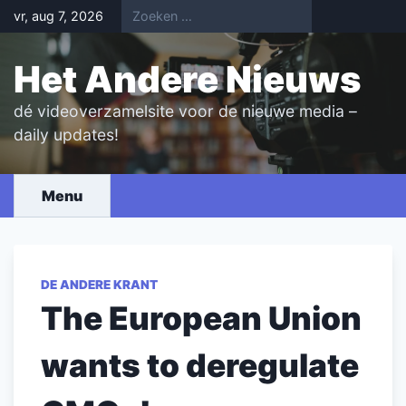
Skip
vr, aug 7, 2026
to
content
Het Andere Nieuws
dé videoverzamelsite voor de nieuwe media –
daily updates!
Menu
DE ANDERE KRANT
The European Union
wants to deregulate