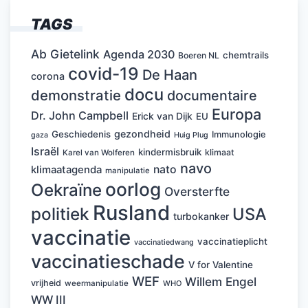
TAGS
Ab Gietelink
Agenda 2030
chemtrails
Boeren NL
covid-19
De Haan
corona
docu
demonstratie
documentaire
Europa
Dr. John Campbell
Erick van Dijk
EU
gezondheid
Geschiedenis
Immunologie
Huig Plug
gaza
Israël
kindermisbruik
klimaat
Karel van Wolferen
navo
nato
klimaatagenda
manipulatie
oorlog
Oekraïne
Oversterfte
Rusland
politiek
USA
turbokanker
vaccinatie
vaccinatieplicht
vaccinatiedwang
vaccinatieschade
V for Valentine
WEF
Willem Engel
vrijheid
weermanipulatie
WHO
WW III