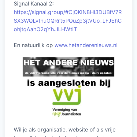
Signal Kanaal 2:
https://signal.group/#CjQKIN8Hi3DUBfV7R
SX3WQLvthuGQRrt5PQuZp3jtVUo_LFJEhC
ohjtqAahO2qYhJlLHWtIT
En natuurlijk op
www.hetanderenieuws.nl
Wil je als organisatie, website of als vrije