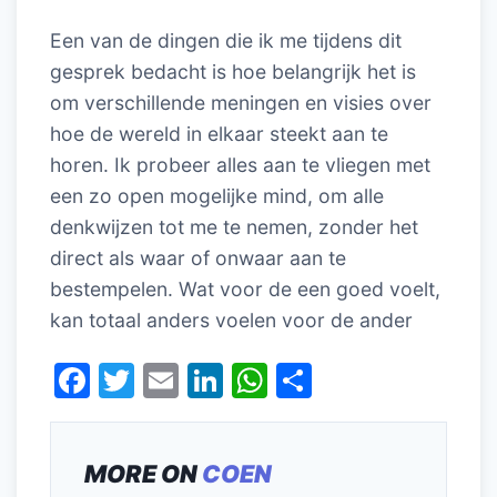
Een van de dingen die ik me tijdens dit
gesprek bedacht is hoe belangrijk het is
om verschillende meningen en visies over
hoe de wereld in elkaar steekt aan te
horen. Ik probeer alles aan te vliegen met
een zo open mogelijke mind, om alle
denkwijzen tot me te nemen, zonder het
direct als waar of onwaar aan te
bestempelen. Wat voor de een goed voelt,
kan totaal anders voelen voor de ander
F
T
E
Li
W
D
a
w
m
n
h
el
c
itt
ai
k
at
e
MORE ON
COEN
e
er
l
e
s
n