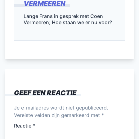
VERMEEREN
b
dI
A
o
n
p
Lange Frans in gesprek met Coen
Vermeeren; Hoe staan we er nu voor?
o
p
k
GEEF EEN REACTIE
Je e-mailadres wordt niet gepubliceerd.
Vereiste velden zijn gemarkeerd met
*
Reactie
*