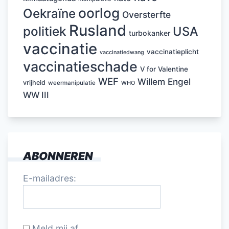
oorlog
Oekraïne
Oversterfte
Rusland
politiek
USA
turbokanker
vaccinatie
vaccinatieplicht
vaccinatiedwang
vaccinatieschade
V for Valentine
WEF
Willem Engel
vrijheid
weermanipulatie
WHO
WW III
ABONNEREN
E-mailadres:
Meld mij af