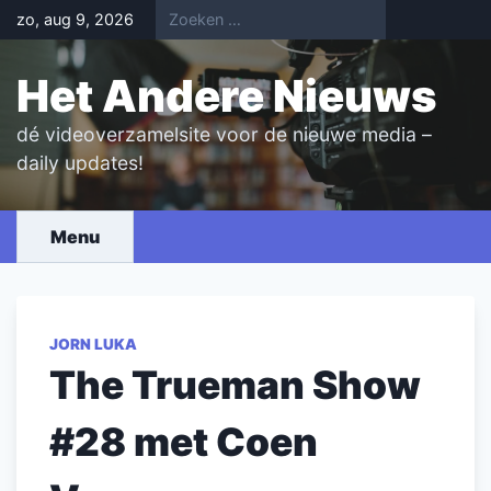
Skip
zo, aug 9, 2026
to
content
Het Andere Nieuws
dé videoverzamelsite voor de nieuwe media –
daily updates!
Menu
JORN LUKA
The Trueman Show
#28 met Coen