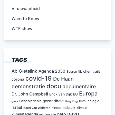
Viruswaarheid
Want to Know
WTF show
TAGS
Ab Gietelink
Agenda 2030
chemtrails
Boeren NL
covid-19
De Haan
corona
docu
demonstratie
documentaire
Europa
Dr. John Campbell
Erick van Dijk
EU
gezondheid
Geschiedenis
Immunologie
Huig Plug
gaza
Israël
kindermisbruik
klimaat
Karel van Wolferen
navo
nato
klimaatagenda
manipulatie