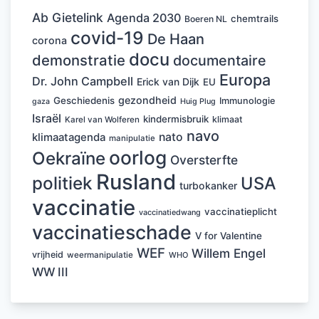
Ab Gietelink
Agenda 2030
chemtrails
Boeren NL
covid-19
De Haan
corona
docu
demonstratie
documentaire
Europa
Dr. John Campbell
Erick van Dijk
EU
gezondheid
Geschiedenis
Immunologie
Huig Plug
gaza
Israël
kindermisbruik
klimaat
Karel van Wolferen
navo
nato
klimaatagenda
manipulatie
oorlog
Oekraïne
Oversterfte
Rusland
politiek
USA
turbokanker
vaccinatie
vaccinatieplicht
vaccinatiedwang
vaccinatieschade
V for Valentine
WEF
Willem Engel
vrijheid
weermanipulatie
WHO
WW III