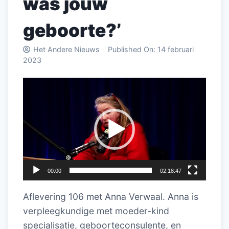
was jouw
geboorte?’
Het Andere Nieuws
Published On:
14 februari
2023
Videospeler
00:00
02:18:47
Aflevering
106
met Anna Verwaal. Anna is
verpleegkundige met moeder-kind
specialisatie, geboorteconsulente, en