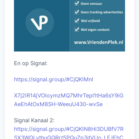
En op Signal:
https://signal.group/#CjQKIM
nl
X7j2IR14jVOIoymzMQ7MhrTepl1tHa6sY9iG
AeEhAtOxM8SH-WeeuU430-wvSe
Signal Kanaal 2:
https://signal.group/#CjQKIN8Hi3DUBfV7R
SX3WQLvthuGQRrt5PQuZp3jtVUo_LFJEhC