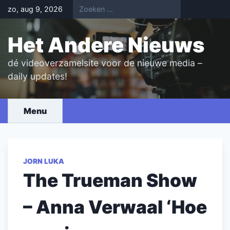
Skip
zo, aug 9, 2026
to
content
Het Andere Nieuws
dé videoverzamelsite voor de nieuwe media –
daily updates!
Menu
JORN LUKA
The Trueman Show
– Anna Verwaal ‘Hoe