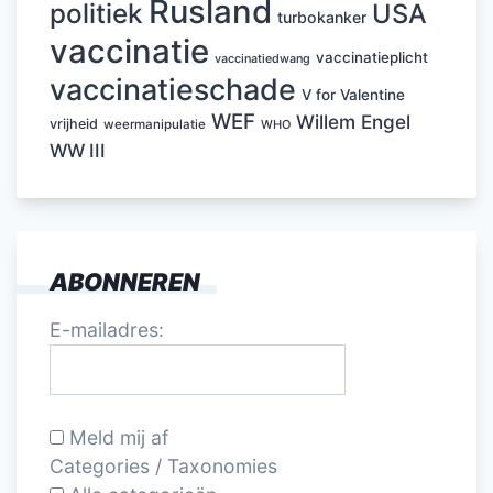
Rusland
politiek
USA
turbokanker
vaccinatie
vaccinatieplicht
vaccinatiedwang
vaccinatieschade
V for Valentine
WEF
Willem Engel
vrijheid
weermanipulatie
WHO
WW III
ABONNEREN
E-mailadres:
Meld mij af
Categories / Taxonomies