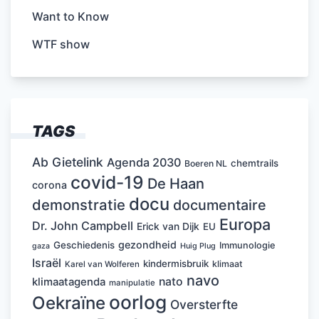
Want to Know
WTF show
TAGS
Ab Gietelink
Agenda 2030
chemtrails
Boeren NL
covid-19
De Haan
corona
docu
demonstratie
documentaire
Europa
Dr. John Campbell
Erick van Dijk
EU
gezondheid
Geschiedenis
Immunologie
Huig Plug
gaza
Israël
kindermisbruik
klimaat
Karel van Wolferen
navo
nato
klimaatagenda
manipulatie
oorlog
Oekraïne
Oversterfte