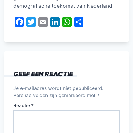
demografische toekomst van Nederland
F
T
E
Li
W
D
a
w
m
n
h
el
c
itt
ai
k
at
e
e
er
l
e
s
n
b
dI
A
o
n
p
GEEF EEN REACTIE
o
p
k
Je e-mailadres wordt niet gepubliceerd.
Vereiste velden zijn gemarkeerd met
*
Reactie
*