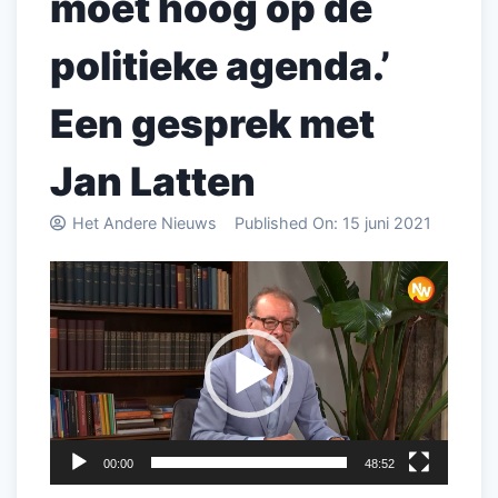
moet hoog op de
politieke agenda.’
Een gesprek met
Jan Latten
Het Andere Nieuws
Published On:
15 juni 2021
Videospeler
00:00
48:52