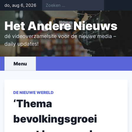
Skip
do, aug 6, 2026
to
content
Het Andere Nieuws
dé videoverzamelsite voor de nieuwe media –
daily updates!
Menu
DE NIEUWE WERELD
‘Thema
bevolkingsgroei