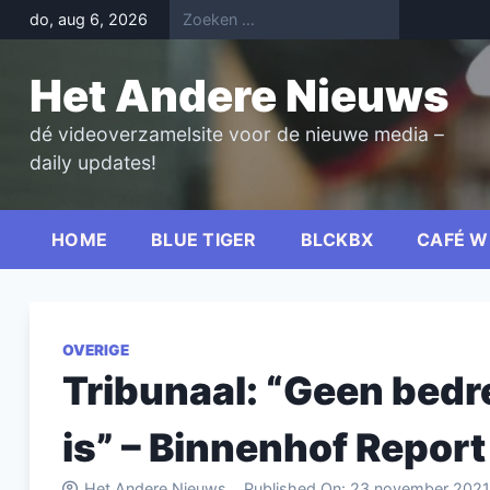
Skip
do, aug 6, 2026
to
content
Het Andere Nieuws
dé videoverzamelsite voor de nieuwe media –
daily updates!
HOME
BLUE TIGER
BLCKBX
CAFÉ W
OVERIGE
Tribunaal: “Geen bedre
is” – Binnenhof Repor
Het Andere Nieuws
Published On:
23 november 2021