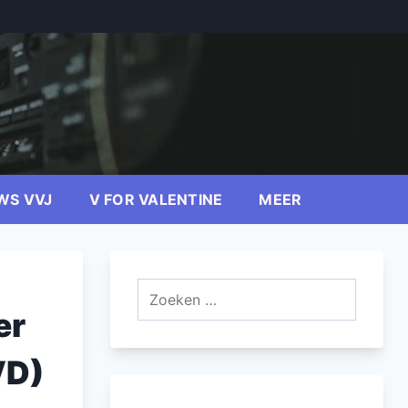
WS VVJ
V FOR VALENTINE
MEER
Zoeken
naar:
er
VD)