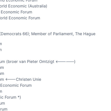
rld Economic (Australia)
ld Economic Forum
World Economic Forum
 (Democrats 66); Member of Parliament, The Hague
m
m
rum (broer van Pieter Omtzigt <—————)
um
rum
um <——-Christen Unie
n Economic Forum
um
ic Forum *)
rum
orum