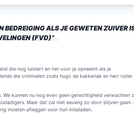
itt
ai
k
at
e
er
l
e
s
n
dI
A
N BEDREIGING ALS JE GEWETEN ZUIVER IS
n
p
ELINGEN (FVD)
”
p
nd die nog luistert en het voor je opneemt als je
ende die criminelen zoals hugo de kakkerlak en herr rutler
. We kunnen nu nog even geen gerechtigheid verwachten 
adigers. Maar dat zal niet eeuwig zo door blijven gaan. H
ding moeten afleggen voor hun misdaden.