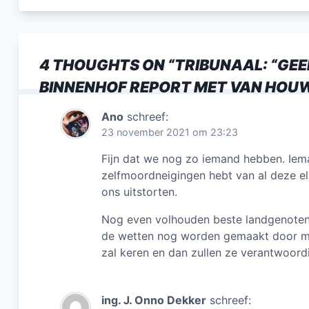
c
e
b
4 THOUGHTS ON “
TRIBUNAAL: “GEE
o
BINNENHOF REPORT MET VAN HOUW
o
k
Ano
schreef:
23 november 2021 om 23:23
Fijn dat we nog zo iemand hebben. Iema
zelfmoordneigingen hebt van al deze ell
ons uitstorten.
Nog even volhouden beste landgenoten
de wetten nog worden gemaakt door misd
zal keren en dan zullen ze verantwoor
ing. J. Onno Dekker
schreef: