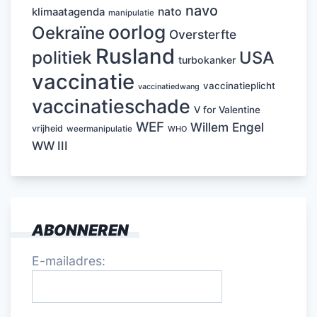
navo
nato
klimaatagenda
manipulatie
oorlog
Oekraïne
Oversterfte
Rusland
politiek
USA
turbokanker
vaccinatie
vaccinatieplicht
vaccinatiedwang
vaccinatieschade
V for Valentine
WEF
Willem Engel
vrijheid
weermanipulatie
WHO
WW III
ABONNEREN
E-mailadres: