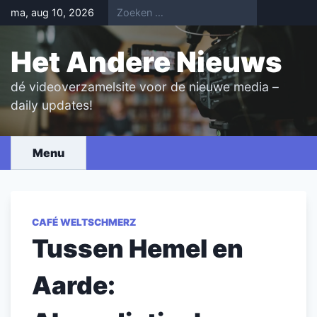
Skip
ma, aug 10, 2026
to
content
Het Andere Nieuws
dé videoverzamelsite voor de nieuwe media –
daily updates!
Menu
CAFÉ WELTSCHMERZ
Tussen Hemel en
Aarde: