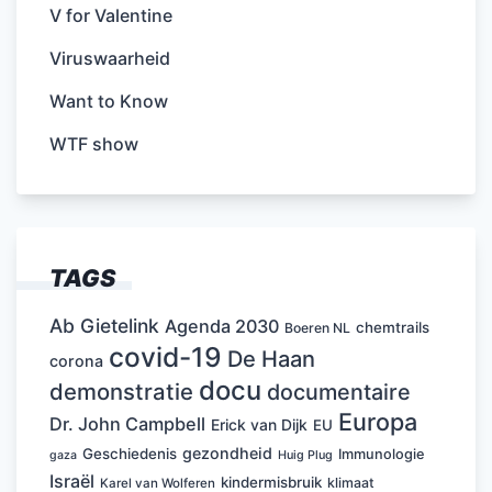
V for Valentine
Viruswaarheid
Want to Know
WTF show
TAGS
Ab Gietelink
Agenda 2030
chemtrails
Boeren NL
covid-19
De Haan
corona
docu
demonstratie
documentaire
Europa
Dr. John Campbell
Erick van Dijk
EU
gezondheid
Geschiedenis
Immunologie
Huig Plug
gaza
Israël
kindermisbruik
klimaat
Karel van Wolferen