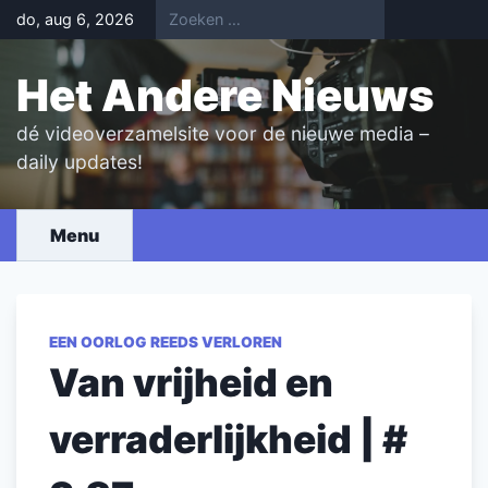
Skip
do, aug 6, 2026
to
content
Het Andere Nieuws
dé videoverzamelsite voor de nieuwe media –
daily updates!
Menu
EEN OORLOG REEDS VERLOREN
Van vrijheid en
verraderlijkheid | #