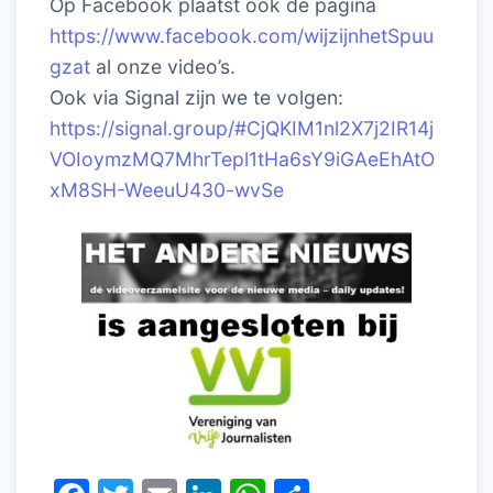
Op Facebook plaatst ook de pagina
https://www.facebook.com/wijzijnhetSpuu
gzat
al onze video’s.
Ook via Signal zijn we te volgen:
https://signal.group/#CjQKIM1nl2X7j2IR14j
VOIoymzMQ7MhrTepl1tHa6sY9iGAeEhAtO
xM8SH-WeeuU430-wvSe