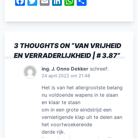
F
T
E
Li
W
D
a
w
m
n
h
el
c
itt
ai
k
at
e
e
er
l
e
s
n
b
dI
A
3 THOUGHTS ON “
VAN VRIJHEID
o
n
p
EN VERRADERLIJKHEID | # 3.87
”
o
p
k
ing. J. Onno Dekker
schreef:
24 april 2022 om 21:48
Het is van het allergrootste belang
nu voldoende wapens in te slaan
en klaar te staan
om in een grote eindstrijd een
vernietigende klap uit te delen aan
het voortwoekerende
derde rijk.