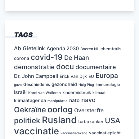
TAGS
Ab Gietelink
Agenda 2030
chemtrails
Boeren NL
covid-19
De Haan
corona
docu
demonstratie
documentaire
Europa
Dr. John Campbell
Erick van Dijk
EU
gezondheid
Geschiedenis
Immunologie
Huig Plug
gaza
Israël
kindermisbruik
klimaat
Karel van Wolferen
navo
nato
klimaatagenda
manipulatie
oorlog
Oekraïne
Oversterfte
Rusland
politiek
USA
turbokanker
vaccinatie
vaccinatieplicht
vaccinatiedwang