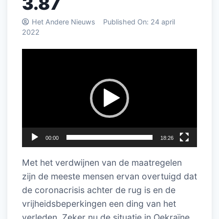
3.87
Het Andere Nieuws
Published On:
24 april
2022
Videospeler
00:00
18:26
Met het verdwijnen van de maatregelen
zijn de meeste mensen ervan overtuigd dat
de coronacrisis achter de rug is en de
vrijheidsbeperkingen een ding van het
verleden. Zeker nu de situatie in Oekraïne