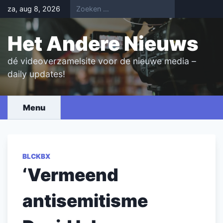
Skip
za, aug 8, 2026
to
content
Het Andere Nieuws
dé videoverzamelsite voor de nieuwe media –
daily updates!
Menu
BLCKBX
‘Vermeend
antisemitisme