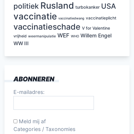
Rusland
politiek
USA
turbokanker
vaccinatie
vaccinatieplicht
vaccinatiedwang
vaccinatieschade
V for Valentine
WEF
Willem Engel
vrijheid
weermanipulatie
WHO
WW III
ABONNEREN
E-mailadres:
Meld mij af
Categories / Taxonomies