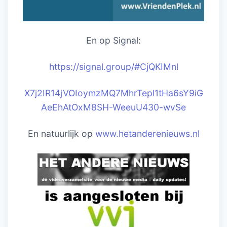
En op Signal:
https://signal.group/#CjQKIM
nl
X7j2IR14jVOIoymzMQ7MhrTepl1tHa6sY9iG
AeEhAtOxM8SH-WeeuU430-wvSe
En natuurlijk op
www.hetanderenieuws.nl