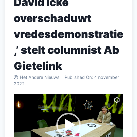
David Icke
overschaduwt
vredesdemonstratie
,’ stelt columnist Ab
Gietelink
Het Andere Nieuws
Published On:
4 november
2022
Videospeler