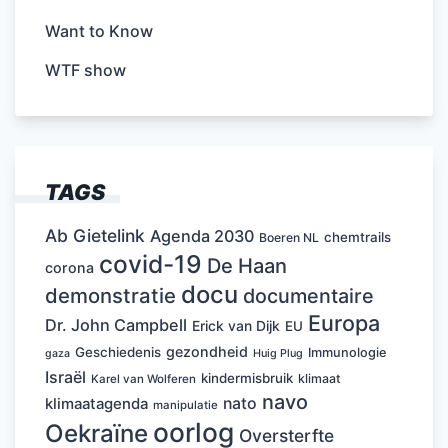
Want to Know
WTF show
TAGS
Ab Gietelink
Agenda 2030
chemtrails
Boeren NL
covid-19
De Haan
corona
docu
demonstratie
documentaire
Europa
Dr. John Campbell
Erick van Dijk
EU
gezondheid
Geschiedenis
Immunologie
Huig Plug
gaza
Israël
kindermisbruik
klimaat
Karel van Wolferen
navo
nato
klimaatagenda
manipulatie
oorlog
Oekraïne
Oversterfte