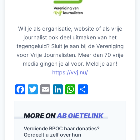
Wil je als organisatie, website of als vrije
journalist ook deel uitmaken van het
tegengeluid? Sluit je aan bij de Vereniging
voor Vrije Journalisten. Meer dan 70 vrije
media gingen je al voor. Meld je aan!
https://vvj.nu/
F
T
E
Li
W
D
a
w
m
n
h
el
c
itt
ai
k
at
e
MORE ON
AB GIETELINK
e
er
l
e
s
n
b
dI
A
Verdiende BPOC haar donaties?
Oordeelt u zelf over hun
o
n
p