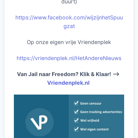
duurt)
https://www.facebook.com/wijzijnhetSpuu
gzat
Op onze eigen vrije Vriendenplek
https://vriendenplek.nl/HetAndereNieuws
Van Jail naar Freedom? Klik & Klaar! –>
Vriendenplek.nl