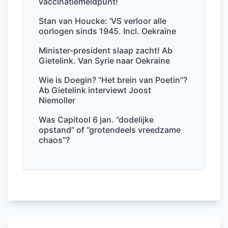
vaccinatiemeldpunt!
o
p
Stan van Houcke: 'VS verloor alle
k
oorlogen sinds 1945. Incl. Oekraïne
Minister-president slaap zacht! Ab
Gietelink. Van Syrie naar Oekraine
Wie is Doegin? ’’Het brein van Poetin’’?
Ab Gietelink interviewt Joost
Niemoller
Was Capitool 6 jan. ‘’dodelijke
opstand’’ of ‘’grotendeels vreedzame
chaos’’?