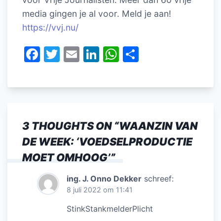
media gingen je al voor. Meld je aan!
https://vvj.nu/
F
T
E
Li
W
D
a
w
m
n
h
el
c
itt
ai
k
at
e
e
er
l
e
s
n
b
dI
A
3 THOUGHTS ON “
WAANZIN VAN
o
n
p
DE WEEK: ‘VOEDSELPRODUCTIE
o
p
MOET OMHOOG’
”
k
ing. J. Onno Dekker
schreef:
8 juli 2022 om 11:41
StinkStankmelderPlicht