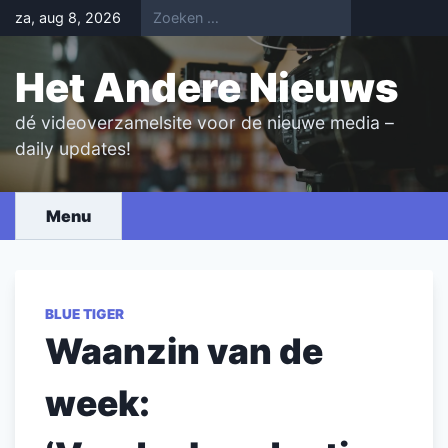
Skip
za, aug 8, 2026
to
content
Het Andere Nieuws
dé videoverzamelsite voor de nieuwe media –
daily updates!
Menu
BLUE TIGER
Waanzin van de
week: