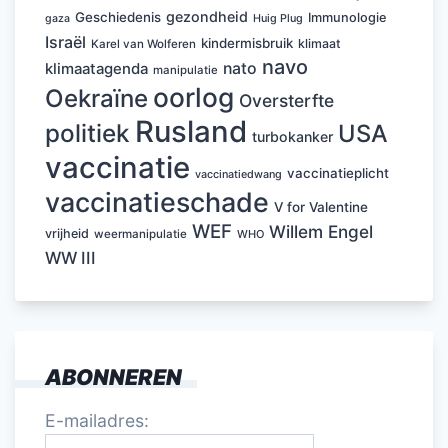
gezondheid
Geschiedenis
Immunologie
Huig Plug
gaza
Israël
kindermisbruik
klimaat
Karel van Wolferen
navo
nato
klimaatagenda
manipulatie
oorlog
Oekraïne
Oversterfte
Rusland
politiek
USA
turbokanker
vaccinatie
vaccinatieplicht
vaccinatiedwang
vaccinatieschade
V for Valentine
WEF
Willem Engel
vrijheid
weermanipulatie
WHO
WW III
ABONNEREN
E-mailadres: