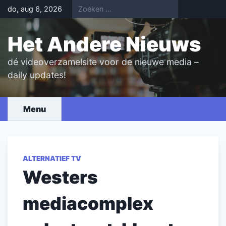
Skip
do, aug 6, 2026
to
content
Het Andere Nieuws
dé videoverzamelsite voor de nieuwe media –
daily updates!
Menu
ALTERNATIEF TV
Westers
mediacomplex