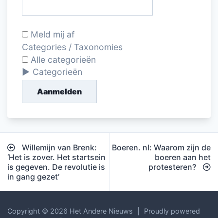
Meld mij af
Categories / Taxonomies
Alle categorieën
Categorieën
Aanmelden
Bericht
Willemijn van Brenk:
Boeren. nl: Waarom zijn de
navigatie
‘Het is zover. Het startsein
boeren aan het
is gegeven. De revolutie is
protesteren?
in gang gezet’
Copyright © 2026 Het Andere Nieuws
|
Proudly powered