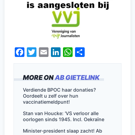
F
T
E
Li
W
D
a
w
m
n
h
el
c
itt
ai
k
at
e
MORE ON
AB GIETELINK
e
er
l
e
s
n
b
dI
A
Verdiende BPOC haar donaties?
Oordeelt u zelf over hun
o
n
p
vaccinatiemeldpunt!
o
p
Stan van Houcke: 'VS verloor alle
k
oorlogen sinds 1945. Incl. Oekraïne
Minister-president slaap zacht! Ab