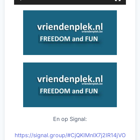
En op Signal:
https://signal.group/#CjQKIMnlX7j2IR14jVO