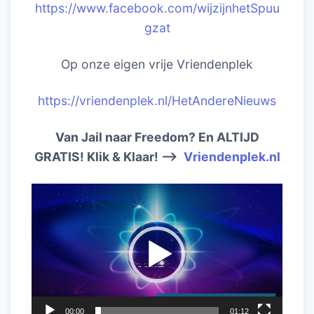
https://www.facebook.com/wijzijnhetSpuu
gzat
Op onze eigen vrije Vriendenplek
https://vriendenplek.nl/HetAndereNieuws
Van Jail naar Freedom? En ALTIJD
GRATIS! Klik & Klaar! –>
Vriendenplek.nl
Videospeler
00:00
01:12