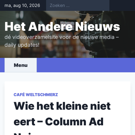
Skip
ma, aug 10, 2026
to
content
Het Andere Nieuws
dé videoverzamelsite voor de nieuwe media –
daily updates!
Menu
CAFÉ WELTSCHMERZ
Wie het kleine niet
eert – Column Ad