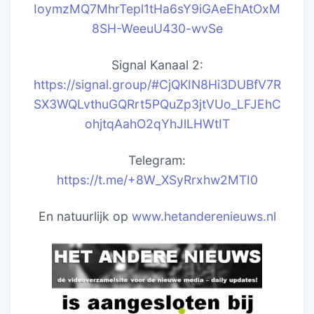
IoymzMQ7MhrTepl1tHa6sY9iGAeEhAtOxM
8SH-WeeuU430-wvSe
Signal Kanaal 2:
https://signal.group/#CjQKIN8Hi3DUBfV7R
SX3WQLvthuGQRrt5PQuZp3jtVUo_LFJEhC
ohjtqAahO2qYhJlLHWtIT
Telegram:
https://t.me/+8W_XSyRrxhw2MTI0
En natuurlijk op
www.hetanderenieuws.nl