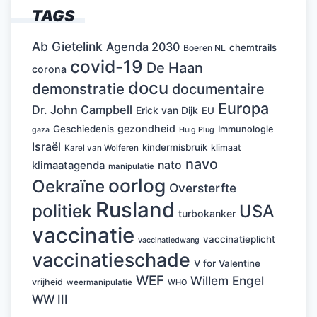
TAGS
Ab Gietelink
Agenda 2030
chemtrails
Boeren NL
covid-19
De Haan
corona
docu
demonstratie
documentaire
Europa
Dr. John Campbell
Erick van Dijk
EU
gezondheid
Geschiedenis
Immunologie
Huig Plug
gaza
Israël
kindermisbruik
klimaat
Karel van Wolferen
navo
nato
klimaatagenda
manipulatie
oorlog
Oekraïne
Oversterfte
Rusland
politiek
USA
turbokanker
vaccinatie
vaccinatieplicht
vaccinatiedwang
vaccinatieschade
V for Valentine
WEF
Willem Engel
vrijheid
weermanipulatie
WHO
WW III