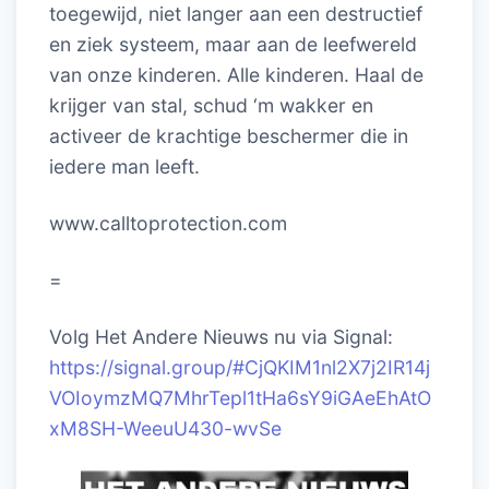
toegewijd, niet langer aan een destructief
en ziek systeem, maar aan de leefwereld
van onze kinderen. Alle kinderen. Haal de
krijger van stal, schud ‘m wakker en
activeer de krachtige beschermer die in
iedere man leeft.
www.calltoprotection.com
=
Volg Het Andere Nieuws nu via Signal:
https://signal.group/#CjQKIM1nl2X7j2IR14j
VOIoymzMQ7MhrTepl1tHa6sY9iGAeEhAtO
xM8SH-WeeuU430-wvSe