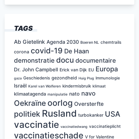
TAGS
Ab Gietelink
Agenda 2030
chemtrails
Boeren NL
covid-19
De Haan
corona
docu
demonstratie
documentaire
Europa
Dr. John Campbell
Erick van Dijk
EU
gezondheid
Geschiedenis
Immunologie
Huig Plug
gaza
Israël
kindermisbruik
klimaat
Karel van Wolferen
navo
nato
klimaatagenda
manipulatie
oorlog
Oekraïne
Oversterfte
Rusland
politiek
USA
turbokanker
vaccinatie
vaccinatieplicht
vaccinatiedwang
vaccinatieschade
V for Valentine