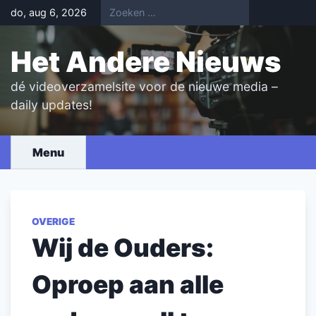
Skip
do, aug 6, 2026
to
content
Het Andere Nieuws
dé videoverzamelsite voor de nieuwe media –
daily updates!
Menu
OVERIGE
Wij de Ouders:
Oproep aan alle