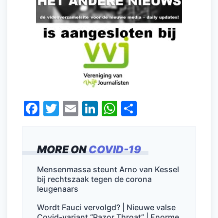
F
T
E
Li
W
D
a
w
m
n
h
el
c
itt
ai
k
at
e
MORE ON
COVID-19
e
er
l
e
s
n
b
dI
A
Mensenmassa steunt Arno van Kessel
bij rechtszaak tegen de corona
o
n
p
leugenaars
o
p
Wordt Fauci vervolgd? | Nieuwe valse
k
Covid-variant “Razor Throat” | Enorme