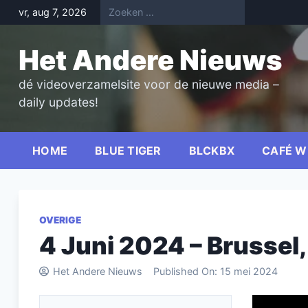
Skip
vr, aug 7, 2026
to
content
Het Andere Nieuws
dé videoverzamelsite voor de nieuwe media –
daily updates!
HOME
BLUE TIGER
BLCKBX
CAFÉ W
OVERIGE
4 Juni 2024 – Brussel
Het Andere Nieuws
Published On:
15 mei 2024
Videospel