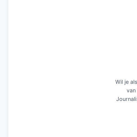
Wil je al
van 
Journali