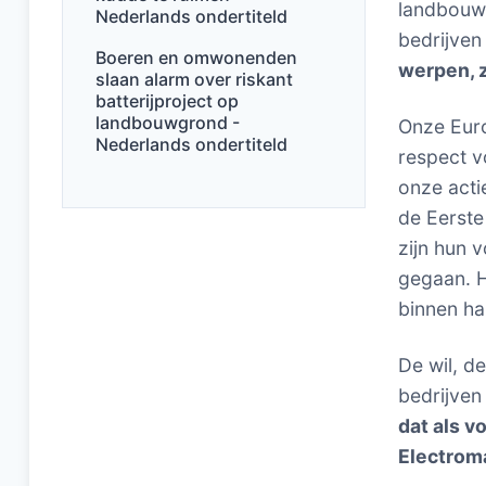
landbouwb
Nederlands ondertiteld
bedrijven
Boeren en omwonenden
werpen, 
slaan alarm over riskant
batterijproject op
landbouwgrond -
Onze Euro
Nederlands ondertiteld
respect v
onze acti
de Eerste
zijn hun 
gegaan. H
binnen ha
De wil, d
bedrijven
dat als vo
Electrom