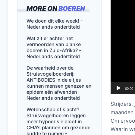
MORE ON
BOEREN
We doen dit elke week! -
Nederlands ondertiteld
Wat zit er achter het
vermoorden van blanke
boeren in Zuid-Afrika? -
Nederlands ondertiteld
De waarheid over de
Struisvogelboerderij:
ANTIBODIES in de eitjes
kunnen mensen genezen en
00:00
epidemieën afwenden -
Nederlands ondertiteld
Strijders,
Wetenschap of slacht?
maanden n
Struisvogelboeren leggen
Om ervoor
meer hypocrisie bloot in
CFIA's plannen om gezonde
Waarin we
kudde te ruimen -