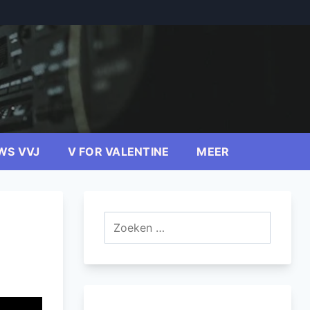
WS VVJ
V FOR VALENTINE
MEER
Zoeken
naar: