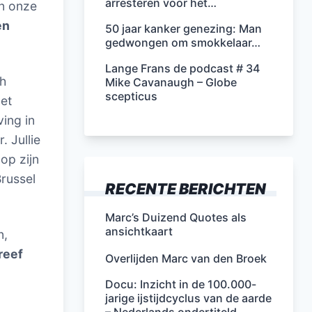
arresteren voor het…
en onze
en
50 jaar kanker genezing: Man
gedwongen om smokkelaar…
Lange Frans de podcast # 34
ch
Mike Cavanaugh – Globe
scepticus
et
ing in
 Jullie
op zijn
Brussel
RECENTE BERICHTEN
Marc’s Duizend Quotes als
ansichtkaart
n,
reef
Overlijden Marc van den Broek
Docu: Inzicht in de 100.000-
jarige ijstijdcyclus van de aarde