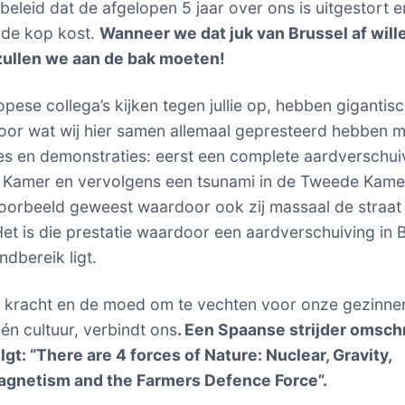
eleid dat de afgelopen 5 jaar over ons is uitgestort 
 de kop kost.
Wanneer we dat juk van Brussel af will
zullen we aan de bak moeten!
pese collega’s kijken tegen jullie op, hebben gigantis
oor wat wij hier samen allemaal gepresteerd hebben m
es en demonstraties: eerst een complete aardverschuiv
 Kamer en vervolgens een tsunami in de Tweede Kamer.
voorbeeld geweest waardoor ook zij massaal de straat 
et is die prestatie waardoor een aardverschuiving in 
ndbereik ligt.
e kracht en de moed om te vechten voor onze gezinne
 én cultuur, verbindt ons
.
Een
Spaanse strijder omsch
lgt:
“There are 4 forces of Nature: Nuclear, Gravity,
agnetism and the Farmers Defence Force”.