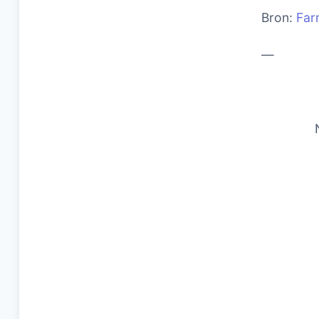
Bron:
Far
—