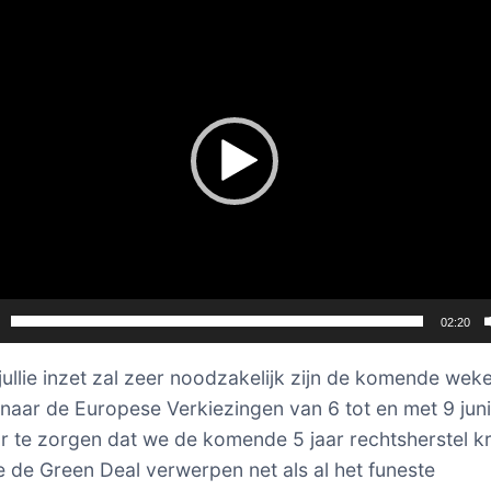
02:20
 jullie inzet zal zeer noodzakelijk zijn de komende wek
aar de Europese Verkiezingen van 6 tot en met 9 juni
 te zorgen dat we de komende 5 jaar rechtsherstel kr
 de Green Deal verwerpen net als al het funeste