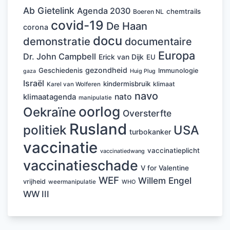
Ab Gietelink
Agenda 2030
chemtrails
Boeren NL
covid-19
De Haan
corona
docu
demonstratie
documentaire
Europa
Dr. John Campbell
Erick van Dijk
EU
gezondheid
Geschiedenis
Immunologie
Huig Plug
gaza
Israël
kindermisbruik
klimaat
Karel van Wolferen
navo
nato
klimaatagenda
manipulatie
oorlog
Oekraïne
Oversterfte
Rusland
politiek
USA
turbokanker
vaccinatie
vaccinatieplicht
vaccinatiedwang
vaccinatieschade
V for Valentine
WEF
Willem Engel
vrijheid
weermanipulatie
WHO
WW III