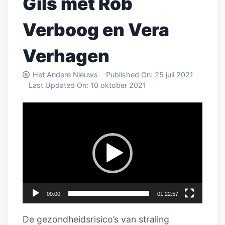
Gils met Rob
Verboog en Vera
Verhagen
Het Andere Nieuws
Published On:
25 juli 2021
Last Updated On:
10 oktober 2021
Videospeler
00:00
01:22:57
De gezondheidsrisico’s van straling