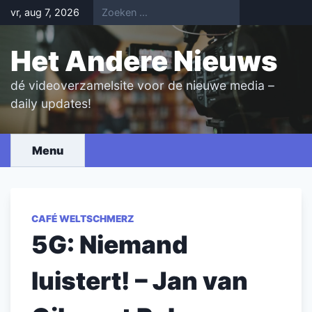
Skip
vr, aug 7, 2026
to
content
Het Andere Nieuws
dé videoverzamelsite voor de nieuwe media –
daily updates!
Menu
CAFÉ WELTSCHMERZ
5G: Niemand
luistert! – Jan van