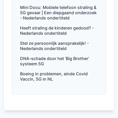
b
dI
A
Mini Docu: Mobiele telefoon straling &
5G gevaar | Een diepgaand onderzoek
o
n
p
- Nederlands ondertiteld
o
p
Heeft straling de kinderen gedood? -
k
Nederlands ondertiteld
Stel ze persoonlijk aansprakelijk! -
Nederlands ondertiteld
DNA-schade door het ‘Big Brother’
systeem 5G
Boeing in problemen, einde Covid
Vaccin, 5G in NL