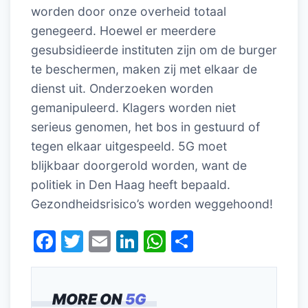
worden door onze overheid totaal
genegeerd. Hoewel er meerdere
gesubsidieerde instituten zijn om de burger
te beschermen, maken zij met elkaar de
dienst uit. Onderzoeken worden
gemanipuleerd. Klagers worden niet
serieus genomen, het bos in gestuurd of
tegen elkaar uitgespeeld. 5G moet
blijkbaar doorgerold worden, want de
politiek in Den Haag heeft bepaald.
Gezondheidsrisico’s worden weggehoond!
F
T
E
Li
W
D
a
w
m
n
h
el
c
itt
ai
k
at
e
MORE ON
5G
e
er
l
e
s
n