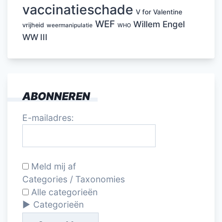
vaccinatieschade
V for Valentine
WEF
Willem Engel
vrijheid
weermanipulatie
WHO
WW III
ABONNEREN
E-mailadres:
Meld mij af
Categories / Taxonomies
Alle categorieën
Categorieën