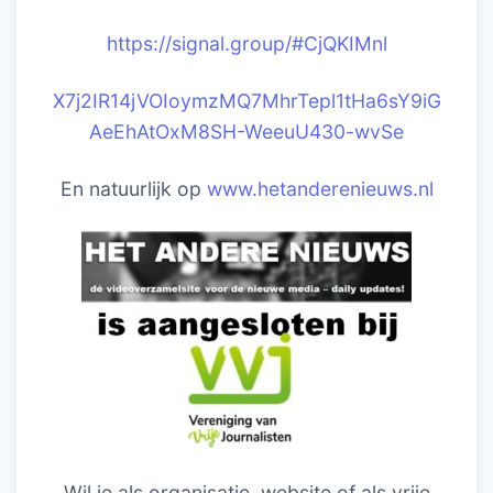
https://signal.group/#CjQKIM
nl
X7j2IR14jVOIoymzMQ7MhrTepl1tHa6sY9iG
AeEhAtOxM8SH-WeeuU430-wvSe
En natuurlijk op
www.hetanderenieuws.nl
Wil je als organisatie, website of als vrije