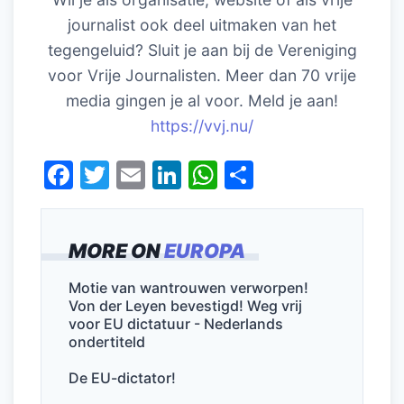
journalist ook deel uitmaken van het
tegengeluid? Sluit je aan bij de Vereniging
voor Vrije Journalisten. Meer dan 70 vrije
media gingen je al voor. Meld je aan!
https://vvj.nu/
F
T
E
Li
W
D
a
w
m
n
h
el
c
itt
ai
k
at
e
MORE ON
EUROPA
e
er
l
e
s
n
b
dI
A
Motie van wantrouwen verworpen!
Von der Leyen bevestigd! Weg vrij
o
n
p
voor EU dictatuur - Nederlands
o
p
ondertiteld
k
De EU-dictator!