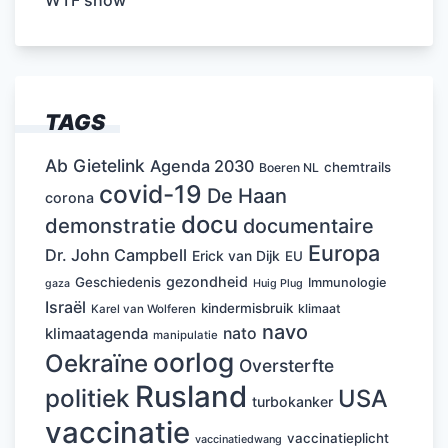
WTF show
TAGS
Ab Gietelink
Agenda 2030
chemtrails
Boeren NL
covid-19
De Haan
corona
docu
demonstratie
documentaire
Europa
Dr. John Campbell
Erick van Dijk
EU
gezondheid
Geschiedenis
Immunologie
Huig Plug
gaza
Israël
kindermisbruik
klimaat
Karel van Wolferen
navo
nato
klimaatagenda
manipulatie
oorlog
Oekraïne
Oversterfte
Rusland
politiek
USA
turbokanker
vaccinatie
vaccinatieplicht
vaccinatiedwang