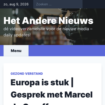
Skip
zo, aug 9, 2026
to
content
Het Andere Nieuws
dé videoverzamelsite voor de nieuwe media –
daily updates!
Menu
GEZOND VERSTAND
Europa is stuk |
Gesprek met Marcel