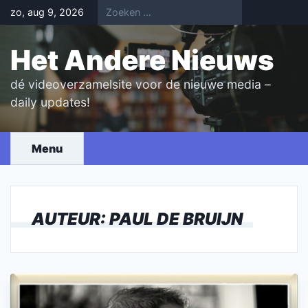
Skip
zo, aug 9, 2026
to
content
Het Andere Nieuws
dé videoverzamelsite voor de nieuwe media –
daily updates!
Menu
AUTEUR:
PAUL DE BRUIJN