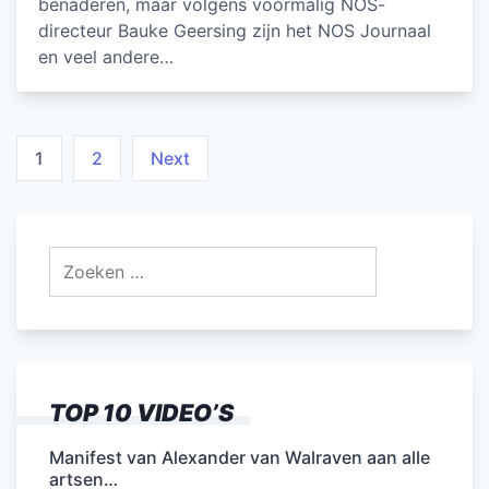
benaderen, maar volgens voormalig NOS-
directeur Bauke Geersing zijn het NOS Journaal
en veel andere…
Berichten
1
2
Next
paginering
Zoeken
naar:
TOP 10 VIDEO’S
Manifest van Alexander van Walraven aan alle
artsen…