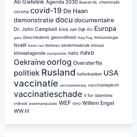
Ab Gietelink
Agenda 2030
chemtrails
Boeren NL
covid-19
De Haan
corona
docu
demonstratie
documentaire
Europa
Dr. John Campbell
Erick van Dijk
EU
gezondheid
Geschiedenis
Immunologie
Huig Plug
gaza
Israël
kindermisbruik
klimaat
Karel van Wolferen
navo
nato
klimaatagenda
manipulatie
oorlog
Oekraïne
Oversterfte
Rusland
politiek
USA
turbokanker
vaccinatie
vaccinatieplicht
vaccinatiedwang
vaccinatieschade
V for Valentine
WEF
Willem Engel
vrijheid
weermanipulatie
WHO
WW III