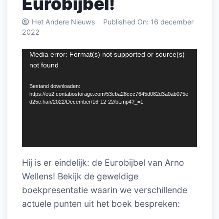
Eurobijbel!
Het Andere Nieuws
Published On:
16 december
2022
Videospeler
Media error: Format(s) not supported or source(s)
not found
Bestand downloaden:
https://eu2.contabostorage.com/53cba28ccc7645d082d3a0ab075e
d25e:han/2022/December/16-12-22/bt.mp4?_=1
Hij is er eindelijk: de Eurobijbel van Arno
Wellens! Bekijk de geweldige
boekpresentatie waarin we verschillende
actuele punten uit het boek bespreken: