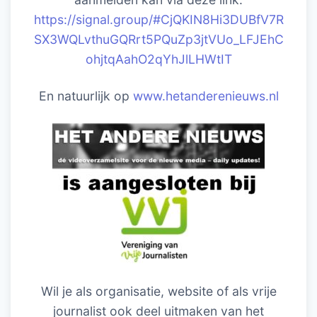
https://signal.group/#CjQKIN8Hi3DUBfV7R
SX3WQLvthuGQRrt5PQuZp3jtVUo_LFJEhC
ohjtqAahO2qYhJlLHWtIT
En natuurlijk op
www.hetanderenieuws.nl
Wil je als organisatie, website of als vrije
journalist ook deel uitmaken van het