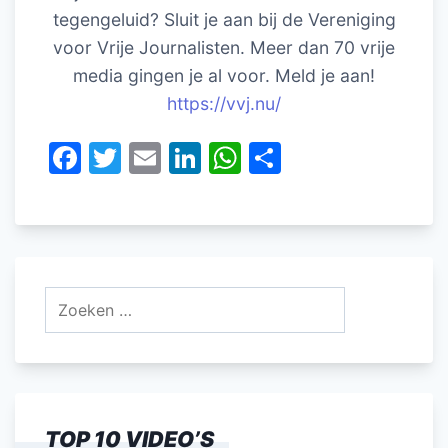
tegengeluid? Sluit je aan bij de Vereniging
voor Vrije Journalisten. Meer dan 70 vrije
media gingen je al voor. Meld je aan!
https://vvj.nu/
F
T
E
Li
W
D
a
w
m
n
h
el
c
itt
ai
k
at
e
e
er
l
e
s
n
b
dI
A
Zoeken
o
n
p
naar:
o
p
k
TOP 10 VIDEO’S