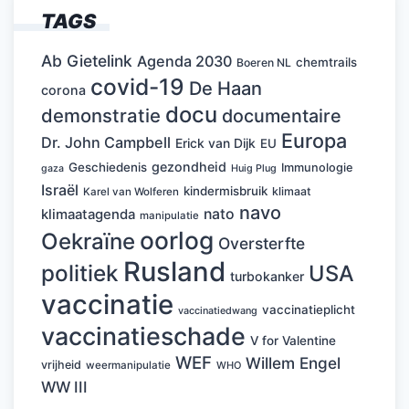
TAGS
Ab Gietelink
Agenda 2030
chemtrails
Boeren NL
covid-19
De Haan
corona
docu
demonstratie
documentaire
Europa
Dr. John Campbell
Erick van Dijk
EU
gezondheid
Geschiedenis
Immunologie
Huig Plug
gaza
Israël
kindermisbruik
klimaat
Karel van Wolferen
navo
nato
klimaatagenda
manipulatie
oorlog
Oekraïne
Oversterfte
Rusland
politiek
USA
turbokanker
vaccinatie
vaccinatieplicht
vaccinatiedwang
vaccinatieschade
V for Valentine
WEF
Willem Engel
vrijheid
weermanipulatie
WHO
WW III