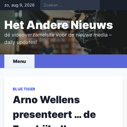
Skip
zo, aug 9, 2026
to
content
Het Andere Nieuws
dé videoverzamelsite voor de nieuwe media –
daily updates!
Menu
BLUE TIGER
Arno Wellens
presenteert … de