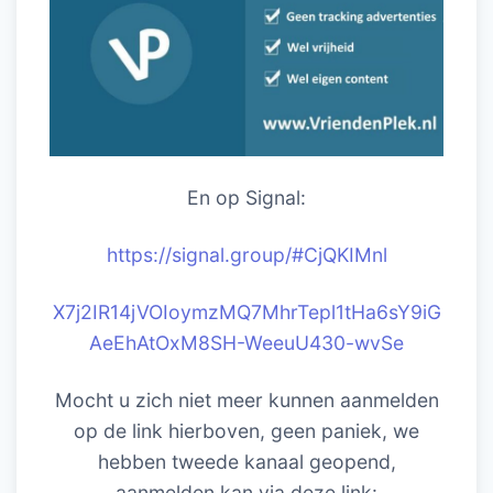
En op Signal:
https://signal.group/#CjQKIM
nl
X7j2IR14jVOIoymzMQ7MhrTepl1tHa6sY9iG
AeEhAtOxM8SH-WeeuU430-wvSe
Mocht u zich niet meer kunnen aanmelden
op de link hierboven, geen paniek, we
hebben tweede kanaal geopend,
aanmelden kan via deze link: