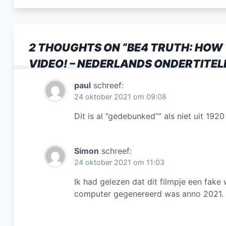
c
e
b
2 THOUGHTS ON “
BE4 TRUTH: HOW
o
VIDEO! – NEDERLANDS ONDERTITEL
o
k
paul
schreef:
24 oktober 2021 om 09:08
Dit is al ”gedebunked”” als niet uit 1920
Simon
schreef:
24 oktober 2021 om 11:03
Ik had gelezen dat dit filmpje een fak
computer gegenereerd was anno 2021. Ie