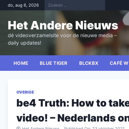
Skip
do, aug 6, 2026
to
content
Het Andere Nieuws
dé videoverzamelsite voor de nieuwe media –
daily updates!
HOME
BLUE TIGER
BLCKBX
CAFÉ W
OVERIGE
be4 Truth: How to tak
video! – Nederlands on
Het Andere Nieuws
Published On:
23 oktober 2021