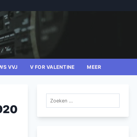
WS VVJ
V FOR VALENTINE
MEER
Zoeken
naar:
1920