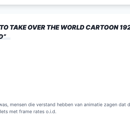
itt
ai
k
at
e
er
l
e
s
n
dI
A
 TO TAKE OVER THE WORLD CARTOON 19
n
p
D
”
p
e was, mensen die verstand hebben van animatie zagen dat d
ts met frame rates o.i.d.