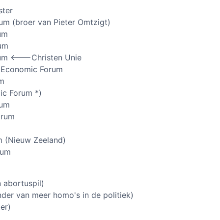
ster
um (broer van Pieter Omtzigt)
um
rum
um <——-Christen Unie
n Economic Forum
um
ic Forum *)
rum
orum
m (Nieuw Zeeland)
rum
 abortuspil)
der van meer homo's in de politiek)
er)