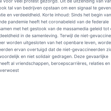
 al voor veel protest gezorgd. Uit de uitzending van v
t ook tal van bedrijven opstaan om een signaal te geve
atie en verdeeldheid. Korte inhoud: Sinds het begin va
e pandemie heeft het coronabeleid van de federale
samen met het gestook van de massamedia geleid tot
deeldheid in de samenleving. Terwijl de niet-gevaccin
er worden uitgesloten van het openbare leven, word
erden ervan overtuigd dat de niet-gevaccineerden zi
oordelijk en niet solidair gedragen. Deze gevaarlijke
 heeft al vriendschappen, beroepscarrières, relaties en 
 verwoest