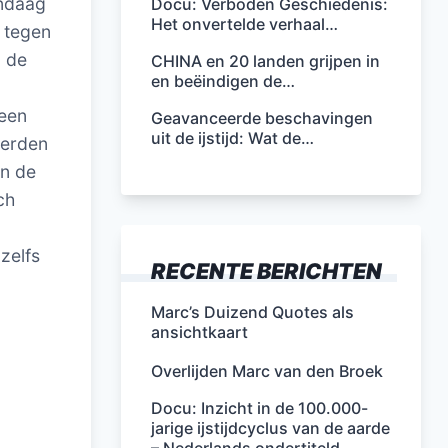
andaag
Docu: Verboden Geschiedenis:
Het onvertelde verhaal…
n tegen
n de
CHINA en 20 landen grijpen in
en beëindigen de…
 een
Geavanceerde beschavingen
uit de ijstijd: Wat de…
eerden
en de
ch
zelfs
RECENTE BERICHTEN
Marc’s Duizend Quotes als
ansichtkaart
Overlijden Marc van den Broek
Docu: Inzicht in de 100.000-
jarige ijstijdcyclus van de aarde