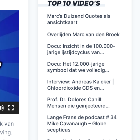
TOP 10 VIDEO’S
Marc’s Duizend Quotes als
ansichtkaart
Overlijden Marc van den Broek
Docu: Inzicht in de 100.000-
jarige ijstijdcyclus van…
Docu: Het 12.000-jarige
symbool dat we volledig…
Interview: Andreas Kalcker |
Chloordioxide CDS en…
Prof. Dr. Dolores Cahill:
Mensen die geïnjecteerd…
Lange Frans de podcast # 34
Mike Cavanaugh – Globe
k van
scepticus
ving.