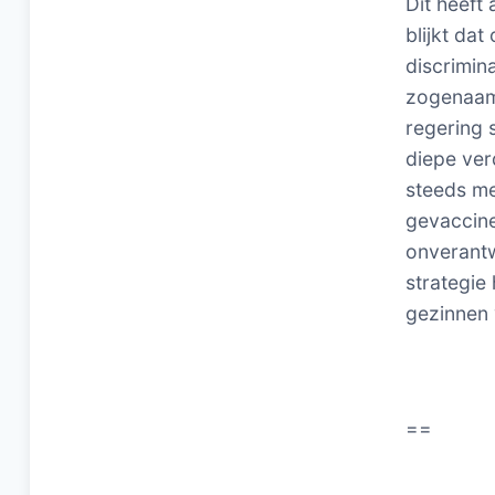
Dit heeft
blijkt da
discrimin
zogenaamd
regering 
diepe ver
steeds me
gevaccine
onverantw
strategie
gezinnen
==