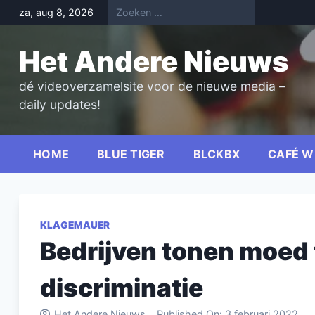
Skip
za, aug 8, 2026
to
content
Het Andere Nieuws
dé videoverzamelsite voor de nieuwe media –
daily updates!
HOME
BLUE TIGER
BLCKBX
CAFÉ W
KLAGEMAUER
Bedrijven tonen moed 
discriminatie
Het Andere Nieuws
Published On:
3 februari 2022