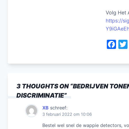
Volg Het 
https://
Y9iGAeE
F
a
c
e
b
3 THOUGHTS ON “
BEDRIJVEN TONE
o
DISCRIMINATIE
”
o
k
XB
schreef:
3 februari 2022 om 10:06
Bestel wel snel de wappie detectors, vo