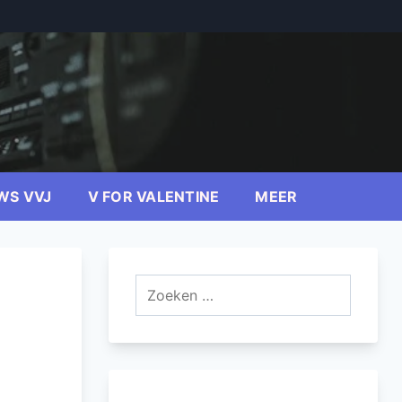
WS VVJ
V FOR VALENTINE
MEER
Zoeken
naar: