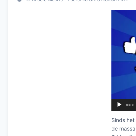
Videospel
00:00
Sinds het
de massam