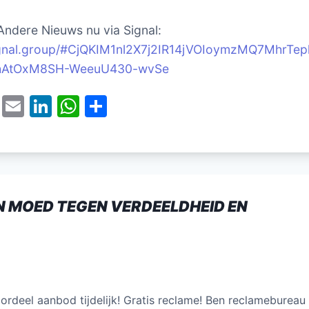
Andere Nieuws nu via Signal:
signal.group/#CjQKIM1nl2X7j2IR14jVOIoymzMQ7MhrTep
hAtOxM8SH-WeeuU430-wvSe
T
E
Li
W
D
w
m
n
h
el
itt
ai
k
at
e
er
l
e
s
n
dI
A
N MOED TEGEN VERDEELDHEID EN
n
p
p
ordeel aanbod tijdelijk! Gratis reclame! Ben reclamebureau