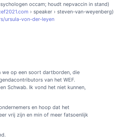
psychologen occam; houdt nepvaccin in stand)
cef2021.com
› speaker › steven-van-weyenberg)
s/ursula-von-der-leyen
n we op een soort dartborden, die
agendacontributors van het WEF.
 en Schwab. Ik vond het niet kunnen,
n ondernemers en hoop dat het
r vrij zijn en min of meer fatsoenlijk
md.