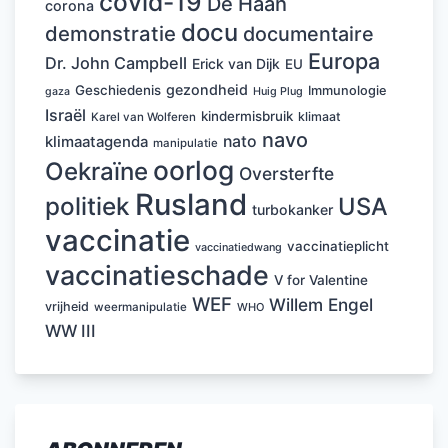
covid-19
De Haan
corona
docu
demonstratie
documentaire
Europa
Dr. John Campbell
Erick van Dijk
EU
gezondheid
Geschiedenis
Immunologie
Huig Plug
gaza
Israël
kindermisbruik
klimaat
Karel van Wolferen
navo
nato
klimaatagenda
manipulatie
oorlog
Oekraïne
Oversterfte
Rusland
politiek
USA
turbokanker
vaccinatie
vaccinatieplicht
vaccinatiedwang
vaccinatieschade
V for Valentine
WEF
Willem Engel
vrijheid
weermanipulatie
WHO
WW III