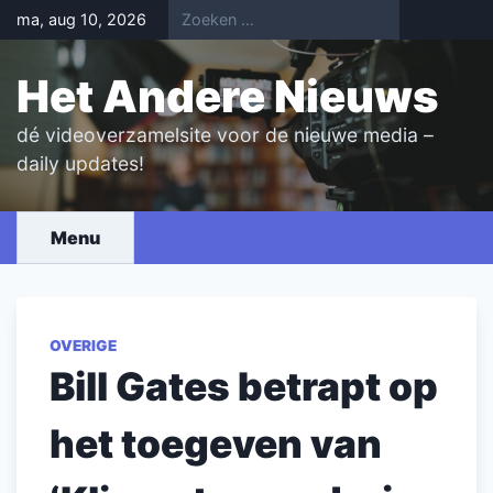
Skip
ma, aug 10, 2026
to
content
Het Andere Nieuws
dé videoverzamelsite voor de nieuwe media –
daily updates!
Menu
OVERIGE
Bill Gates betrapt op
het toegeven van