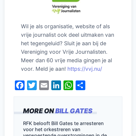
Wil je als organisatie, website of als
vrije journalist ook deel uitmaken van
het tegengeluid? Sluit je aan bij de
Vereniging voor Vrije Journalisten.
Meer dan 60 vrije media gingen je al
voor. Meld je aan!
https://vvj.nu/
F
T
E
Li
W
D
a
w
m
n
h
el
c
itt
ai
k
at
e
MORE ON
BILL GATES
e
er
l
e
s
n
b
dI
A
RFK belooft Bill Gates te arresteren
voor het orkestreren van
o
n
p
verwoestende overstromingen in de