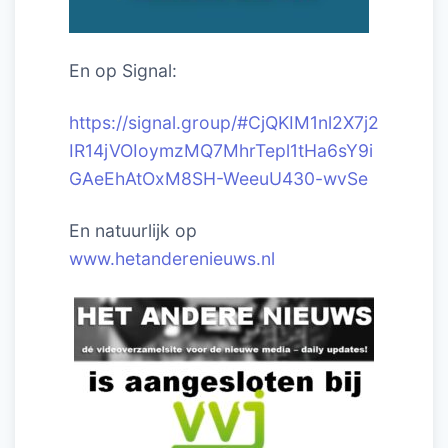
En op Signal:
https://signal.group/#CjQKIM1nl2X7j2
IR14jVOIoymzMQ7MhrTepl1tHa6sY9i
GAeEhAtOxM8SH-WeeuU430-wvSe
En natuurlijk op
www.hetanderenieuws.nl