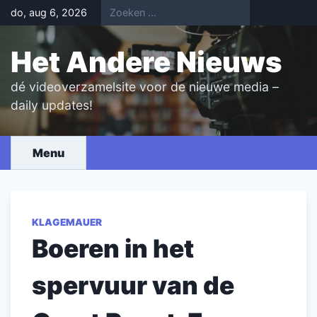
Skip
do, aug 6, 2026
to
content
Het Andere Nieuws
dé videoverzamelsite voor de nieuwe media –
daily updates!
Menu
KLAGEMAUER
Boeren in het
spervuur van de