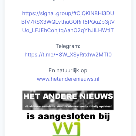
https://signal.group/#CjQKIN8Hi3DU
BfV7RSX3WQLvthuGQRrt5PQuZp3jtV
Uo_LFJEhCohjtqAahO2qYhJlLHWtIT
Telegram:
https://t.me/+8W_XSyRrxhw2MTI0
En natuurlijk op
www.hetanderenieuws.nl