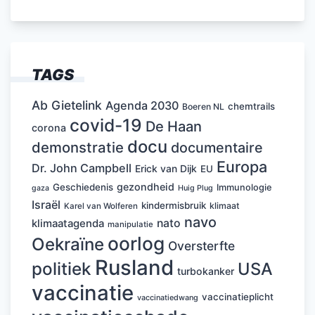
TAGS
Ab Gietelink
Agenda 2030
chemtrails
Boeren NL
covid-19
De Haan
corona
docu
demonstratie
documentaire
Europa
Dr. John Campbell
Erick van Dijk
EU
gezondheid
Geschiedenis
Immunologie
Huig Plug
gaza
Israël
kindermisbruik
klimaat
Karel van Wolferen
navo
nato
klimaatagenda
manipulatie
oorlog
Oekraïne
Oversterfte
Rusland
politiek
USA
turbokanker
vaccinatie
vaccinatieplicht
vaccinatiedwang