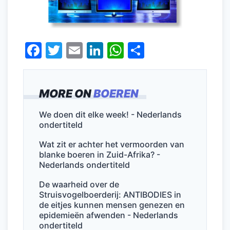
F
T
E
Li
W
D
a
w
m
n
h
el
c
itt
ai
k
at
e
MORE ON
BOEREN
e
er
l
e
s
n
b
dI
A
We doen dit elke week! - Nederlands
ondertiteld
o
n
p
o
p
Wat zit er achter het vermoorden van
blanke boeren in Zuid-Afrika? -
k
Nederlands ondertiteld
De waarheid over de
Struisvogelboerderij: ANTIBODIES in
de eitjes kunnen mensen genezen en
epidemieën afwenden - Nederlands
ondertiteld