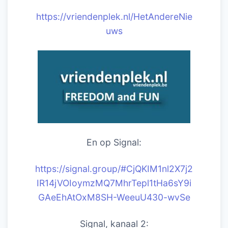
https://vriendenplek.nl/HetAndereNie
uws
En op Signal:
https://signal.group/#CjQKIM1nl2X7j2
IR14jVOIoymzMQ7MhrTepl1tHa6sY9i
GAeEhAtOxM8SH-WeeuU430-wvSe
Signal, kanaal 2: