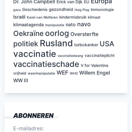
Europa
Dr. John Campbell
Erick van Dijk
EU
gezondheid
Geschiedenis
Immunologie
Huig Plug
gaza
Israël
kindermisbruik
klimaat
Karel van Wolferen
navo
nato
klimaatagenda
manipulatie
oorlog
Oekraïne
Oversterfte
Rusland
politiek
USA
turbokanker
vaccinatie
vaccinatieplicht
vaccinatiedwang
vaccinatieschade
V for Valentine
WEF
Willem Engel
vrijheid
weermanipulatie
WHO
WW III
ABONNEREN
E-mailadres: