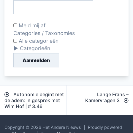
Meld mij af
Categories / Taxonomies
Alle categorieën
Categorieën
Aanmelden
Bericht
Autonomie begint met
Lange Frans –
navigatie
de adem: in gesprek met
Kamervragen 3
Wim Hof | # 3.46
Copyright © 2026 Het Andere Nieuws
|
Proudly powered