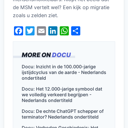
de MSM vertelt wel? Een kijk op migratie
zoals u zelden ziet.
F
T
E
Li
W
D
a
w
m
n
h
el
c
itt
ai
k
at
e
MORE ON
DOCU
e
er
l
e
s
n
b
dI
A
Docu: Inzicht in de 100.000-jarige
ijstijdcyclus van de aarde - Nederlands
o
n
p
ondertiteld
o
p
Docu: Het 12.000-jarige symbool dat
k
we volledig verkeerd begrijpen -
Nederlands ondertiteld
Docu: De echte ChatGPT schepper of
terminator? Nederlands ondertiteld
Docu: Verboden Geschiedenis: Het