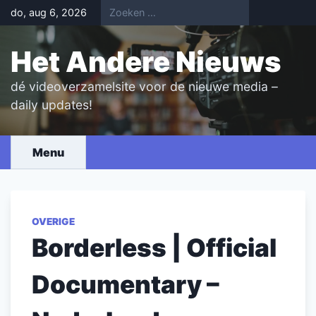
Skip
do, aug 6, 2026
to
content
Het Andere Nieuws
dé videoverzamelsite voor de nieuwe media –
daily updates!
Menu
OVERIGE
Borderless | Official
Documentary –