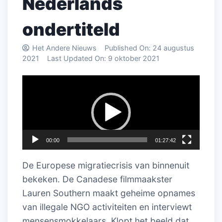
Nederlands
ondertiteld
Het Andere Nieuws
Published On:
24 augustus
2021
Last Updated On:
9 oktober 2021
Videospeler
00:00
01:27:42
De Europese migratiecrisis van binnenuit
bekeken. De Canadese filmmaakster
Lauren Southern maakt geheime opnames
van illegale NGO activiteiten en interviewt
mensensmokkelaars. Klopt het beeld dat