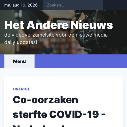
Skip
ma, aug 10, 2026
to
content
Het Andere Nieuws
dé videoverzamelsite voor de nieuwe media –
daily updates!
Menu
OVERIGE
Co-oorzaken
sterfte COVID-19 -