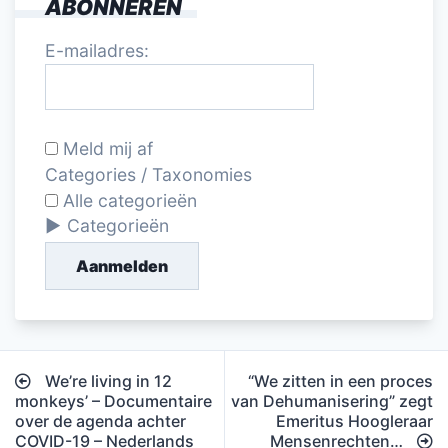
ABONNEREN
E-mailadres:
Meld mij af
Categories / Taxonomies
Alle categorieën
Categorieën
Aanmelden
Bericht
We’re living in 12
“We zitten in een proces
navigatie
monkeys’ – Documentaire
van Dehumanisering” zegt
over de agenda achter
Emeritus Hoogleraar
COVID-19 – Nederlands
Mensenrechten…