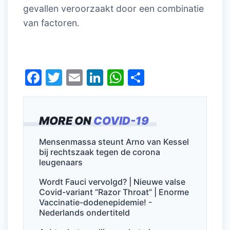
gevallen veroorzaakt door een combinatie
van factoren.
F
T
E
Li
W
D
a
w
m
n
h
el
c
itt
ai
k
at
e
MORE ON
COVID-19
e
er
l
e
s
n
b
dI
A
Mensenmassa steunt Arno van Kessel
bij rechtszaak tegen de corona
o
n
p
leugenaars
o
p
Wordt Fauci vervolgd? | Nieuwe valse
k
Covid-variant “Razor Throat” | Enorme
Vaccinatie-dodenepidemie! -
Nederlands ondertiteld