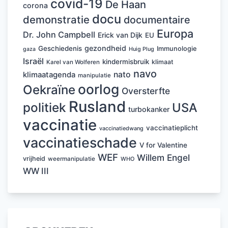
covid-19
De Haan
corona
docu
demonstratie
documentaire
Europa
Dr. John Campbell
Erick van Dijk
EU
gezondheid
Geschiedenis
Immunologie
Huig Plug
gaza
Israël
kindermisbruik
klimaat
Karel van Wolferen
navo
nato
klimaatagenda
manipulatie
oorlog
Oekraïne
Oversterfte
Rusland
politiek
USA
turbokanker
vaccinatie
vaccinatieplicht
vaccinatiedwang
vaccinatieschade
V for Valentine
WEF
Willem Engel
vrijheid
weermanipulatie
WHO
WW III