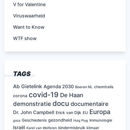
V for Valentine
Viruswaarheid
Want to Know
WTF show
TAGS
Ab Gietelink
Agenda 2030
chemtrails
Boeren NL
covid-19
De Haan
corona
docu
demonstratie
documentaire
Europa
Dr. John Campbell
Erick van Dijk
EU
gezondheid
Geschiedenis
Immunologie
Huig Plug
gaza
Israël
kindermisbruik
klimaat
Karel van Wolferen