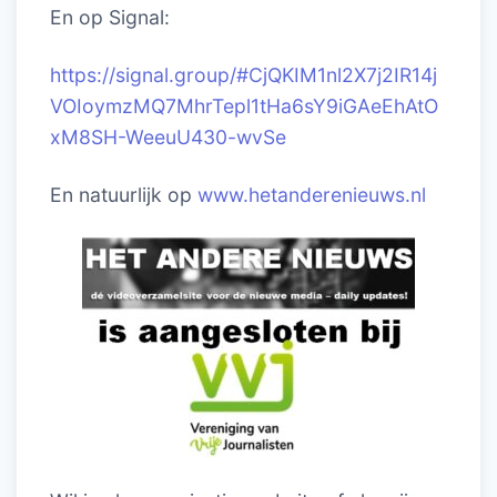
En op Signal:
https://signal.group/#CjQKIM1nl2X7j2IR14j
VOIoymzMQ7MhrTepl1tHa6sY9iGAeEhAtO
xM8SH-WeeuU430-wvSe
En natuurlijk op
www.hetanderenieuws.nl