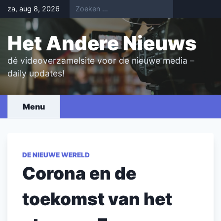
Skip
za, aug 8, 2026
to
content
Het Andere Nieuws
dé videoverzamelsite voor de nieuwe media –
daily updates!
Menu
DE NIEUWE WERELD
Corona en de
toekomst van het