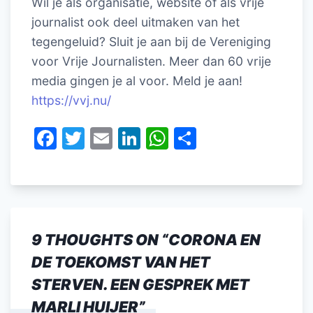
Wil je als organisatie, website of als vrije
journalist ook deel uitmaken van het
tegengeluid? Sluit je aan bij de Vereniging
voor Vrije Journalisten. Meer dan 60 vrije
media gingen je al voor. Meld je aan!
https://vvj.nu/
F
T
E
Li
W
D
a
w
m
n
h
el
c
itt
ai
k
at
e
e
er
l
e
s
n
b
dI
A
9 THOUGHTS ON “
CORONA EN
o
n
p
DE TOEKOMST VAN HET
o
p
STERVEN. EEN GESPREK MET
k
MARLI HUIJER
”