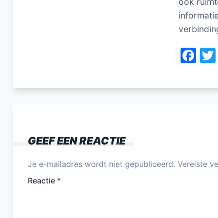
ook ruimt
informati
verbindin
F
a
c
e
b
o
GEEF EEN REACTIE
o
k
Je e-mailadres wordt niet gepubliceerd.
Vereiste v
Reactie
*