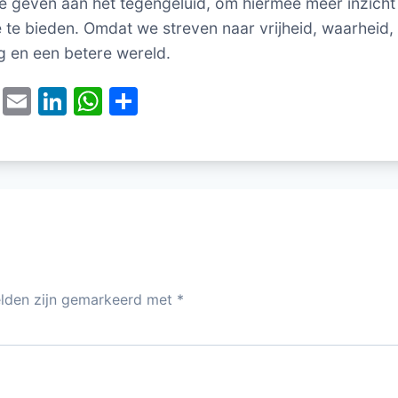
e geven aan het tegengeluid, om hiermee meer inzicht
e te bieden. Omdat we streven naar vrijheid, waarheid,
g en een betere wereld.
T
E
Li
W
D
w
m
n
h
el
itt
ai
k
at
e
er
l
e
s
n
dI
A
n
p
p
elden zijn gemarkeerd met
*