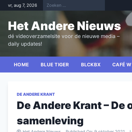
Skip
vr, aug 7, 2026
to
content
Het Andere Nieuws
dé videoverzamelsite voor de nieuwe media –
daily updates!
HOME
BLUE TIGER
BLCKBX
CAFÉ W
DE ANDERE KRANT
De Andere Krant – De
samenleving
Het Andere Nieuws
Published On:
9 oktober 2021
L