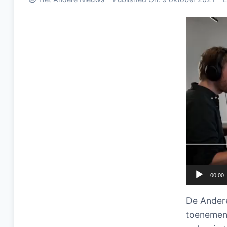
Videospel
00:00
De Andere
toenemend