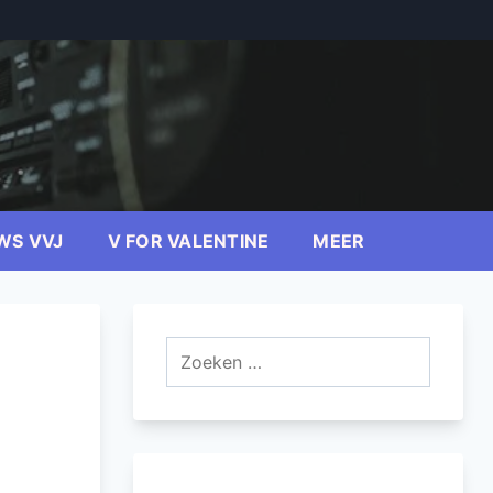
WS VVJ
V FOR VALENTINE
MEER
Zoeken
naar: