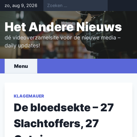
Skip
zo, aug 9, 2026
to
content
Het Andere Nieuws
dé videoverzamelsite voor de nieuwe media –
daily updates!
Menu
KLAGEMAUER
De bloedsekte – 27
Slachtoffers, 27