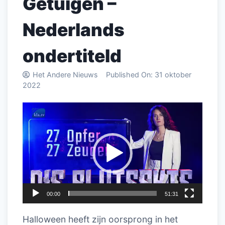
Getuigen –
Nederlands
ondertiteld
Het Andere Nieuws
Published On:
31 oktober
2022
Videospeler
00:00
51:31
Halloween heeft zijn oorsprong in het