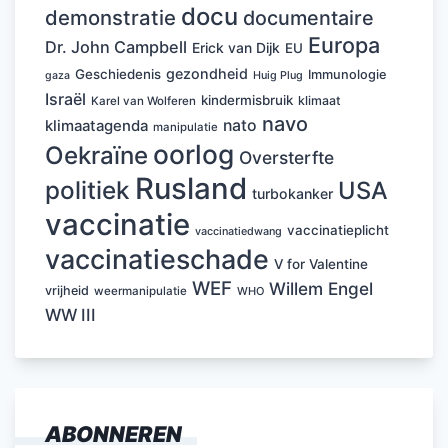
docu
demonstratie
documentaire
Europa
Dr. John Campbell
Erick van Dijk
EU
gezondheid
Geschiedenis
Immunologie
Huig Plug
gaza
Israël
kindermisbruik
klimaat
Karel van Wolferen
navo
nato
klimaatagenda
manipulatie
oorlog
Oekraïne
Oversterfte
Rusland
politiek
USA
turbokanker
vaccinatie
vaccinatieplicht
vaccinatiedwang
vaccinatieschade
V for Valentine
WEF
Willem Engel
vrijheid
weermanipulatie
WHO
WW III
ABONNEREN