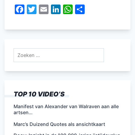
F
T
E
Li
W
D
a
w
m
n
h
el
c
itt
ai
k
at
e
e
er
l
e
s
n
b
dI
A
Zoeken
o
n
p
naar:
o
p
k
TOP 10 VIDEO’S
Manifest van Alexander van Walraven aan alle
artsen…
Marc’s Duizend Quotes als ansichtkaart