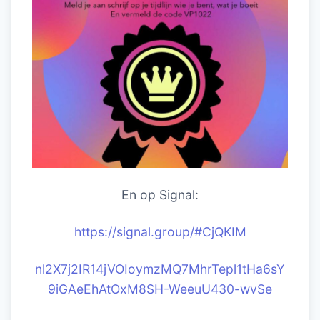
En op Signal:
https://signal.group/#CjQKIM
nl2X7j2IR14jVOIoymzMQ7MhrTepl1tHa6sY
9iGAeEhAtOxM8SH-WeeuU430-wvSe