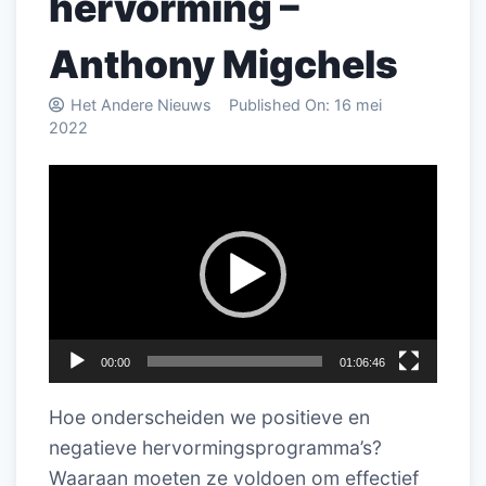
hervorming –
Anthony Migchels
Het Andere Nieuws
Published On:
16 mei
2022
Videospeler
00:00
01:06:46
Hoe onderscheiden we positieve en
negatieve hervormingsprogramma’s?
Waaraan moeten ze voldoen om effectief