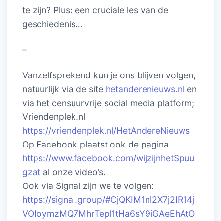
te zijn? Plus: een cruciale les van de
geschiedenis…
–
Vanzelfsprekend kun je ons blijven volgen,
natuurlijk via de site
hetanderenieuws.nl
en
via het censuurvrije social media platform;
Vriendenplek.nl
https://vriendenplek.nl/HetAndereNieuws
Op Facebook plaatst ook de pagina
https://www.facebook.com/wijzijnhetSpuu
gzat
al onze video’s.
Ook via Signal zijn we te volgen:
https://signal.group/#CjQKIM1nl2X7j2IR14j
VOIoymzMQ7MhrTepl1tHa6sY9iGAeEhAtO