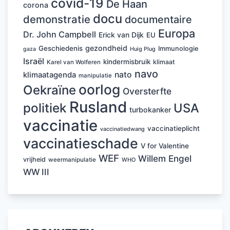
covid-19
De Haan
corona
docu
demonstratie
documentaire
Europa
Dr. John Campbell
Erick van Dijk
EU
gezondheid
Geschiedenis
Immunologie
Huig Plug
gaza
Israël
kindermisbruik
klimaat
Karel van Wolferen
navo
nato
klimaatagenda
manipulatie
oorlog
Oekraïne
Oversterfte
Rusland
politiek
USA
turbokanker
vaccinatie
vaccinatieplicht
vaccinatiedwang
vaccinatieschade
V for Valentine
WEF
Willem Engel
vrijheid
weermanipulatie
WHO
WW III