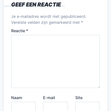
o
n
p
GEEF EEN REACTIE
o
p
k
Je e-mailadres wordt niet gepubliceerd.
Vereiste velden zijn gemarkeerd met
*
Reactie
*
Naam
E-mail
Site