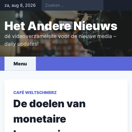
Skip
za, aug 8, 2026
to
content
Het Andere Nieuws
dé videoverzamelsite voor de nieuwe media –
daily updates!
Menu
CAFÉ WELTSCHMERZ
De doelen van
monetaire