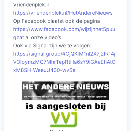
Vriendenplek.nl
https://vriendenplek.nl/HetAndereNieuws
Op Facebook plaatst ook de pagina
https://www.facebook.com/wijzijnhetSpuu
gzat
al onze video’s.
Ook via Signal zijn we te volgen:
https://signal.group/#CjQKIM1nl2X7j2IR14j
VOIoymzMQ7MhrTepl1tHa6sY9iGAeEhAtO
xM8SH-WeeuU430-wvSe