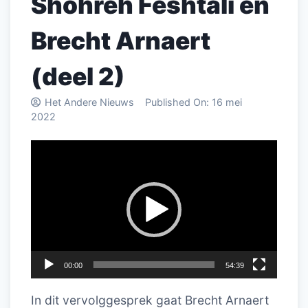
Shohreh Feshtali en
Brecht Arnaert
(deel 2)
Het Andere Nieuws
Published On:
16 mei
2022
Videospeler
00:00
54:39
In dit vervolggesprek gaat Brecht Arnaert