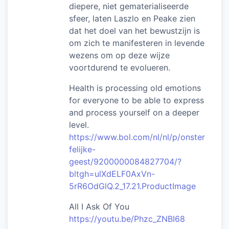
diepere, niet gematerialiseerde
sfeer, laten Laszlo en Peake zien
dat het doel van het bewustzijn is
om zich te manifesteren in levende
wezens om op deze wijze
voortdurend te evolueren.
Health is processing old emotions
for everyone to be able to express
and process yourself on a deeper
level.
https://www.bol.com/nl/nl/p/onster
felijke-
geest/9200000084827704/?
bltgh=ulXdELF0AxVn-
5rR6OdGlQ.2_17.21.ProductImage
All I Ask Of You
https://youtu.be/Phzc_ZNBI68