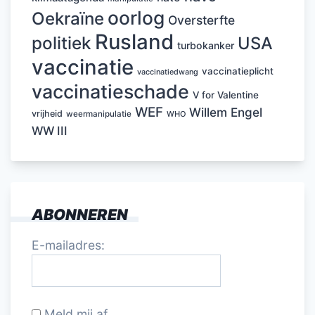
oorlog
Oekraïne
Oversterfte
Rusland
politiek
USA
turbokanker
vaccinatie
vaccinatieplicht
vaccinatiedwang
vaccinatieschade
V for Valentine
WEF
Willem Engel
vrijheid
weermanipulatie
WHO
WW III
ABONNEREN
E-mailadres:
Meld mij af