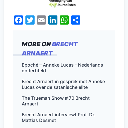
F
T
E
Li
W
D
a
w
m
n
h
el
c
itt
ai
k
at
e
MORE ON
BRECHT
e
er
l
e
s
n
ARNAERT
b
dI
A
o
n
p
Epoché – Anneke Lucas - Nederlands
ondertiteld
o
p
k
Brecht Arnaert in gesprek met Anneke
Lucas over de satanische elite
The Trueman Show # 70 Brecht
Arnaert
Brecht Arnaert interviewt Prof. Dr.
Mattias Desmet