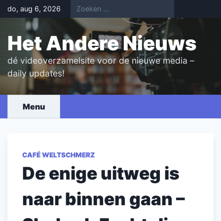
Skip
do, aug 6, 2026
to
content
Het Andere Nieuws
dé videoverzamelsite voor de nieuwe media –
daily updates!
Menu
CAFÉ WELTSCHMERZ
De enige uitweg is
naar binnen gaan –