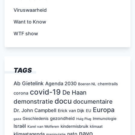
Viruswaarheid
Want to Know
WTF show
TAGS
Ab Gietelink
Agenda 2030
chemtrails
Boeren NL
covid-19
De Haan
corona
docu
demonstratie
documentaire
Europa
Dr. John Campbell
Erick van Dijk
EU
gezondheid
Geschiedenis
Immunologie
Huig Plug
gaza
Israël
kindermisbruik
klimaat
Karel van Wolferen
navo
nato
klimaatagenda
manipulatie