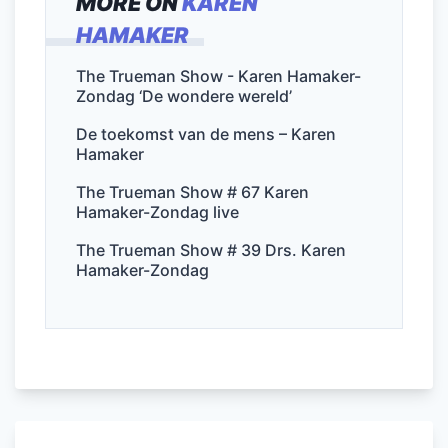
MORE ON
KAREN
e
er
l
e
s
n
HAMAKER
b
dI
A
o
n
p
The Trueman Show - Karen Hamaker-
Zondag ‘De wondere wereld’
o
p
k
De toekomst van de mens – Karen
Hamaker
The Trueman Show # 67 Karen
Hamaker-Zondag live
The Trueman Show # 39 Drs. Karen
Hamaker-Zondag