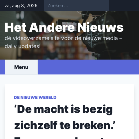
Skip
za, aug 8, 2026
to
content
Het Andere Nieuws
dé videoverzamelsite voor de nieuwe media –
daily updates!
Menu
DE NIEUWE WERELD
‘De macht is bezig
zichzelf te breken.’