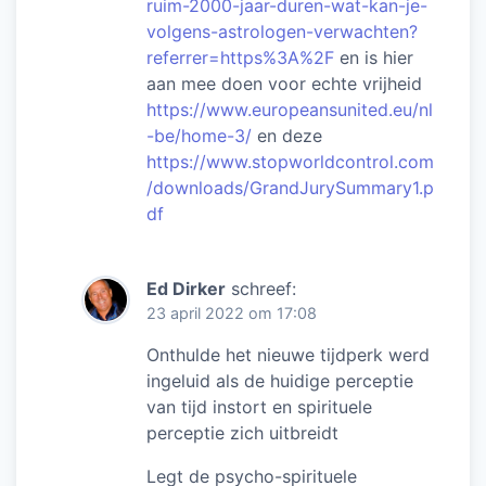
ruim-2000-jaar-duren-wat-kan-je-
volgens-astrologen-verwachten?
referrer=https%3A%2F
en is hier
aan mee doen voor echte vrijheid
https://www.europeansunited.eu/nl
-be/home-3/
en deze
https://www.stopworldcontrol.com
/downloads/GrandJurySummary1.p
df
Ed Dirker
schreef:
23 april 2022 om 17:08
Onthulde het nieuwe tijdperk werd
ingeluid als de huidige perceptie
van tijd instort en spirituele
perceptie zich uitbreidt
Legt de psycho-spirituele