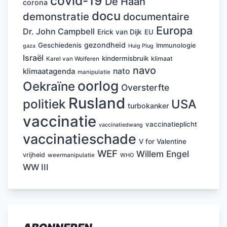
covid-19
De Haan
corona
docu
demonstratie
documentaire
Europa
Dr. John Campbell
Erick van Dijk
EU
gezondheid
Geschiedenis
Immunologie
Huig Plug
gaza
Israël
kindermisbruik
klimaat
Karel van Wolferen
navo
nato
klimaatagenda
manipulatie
oorlog
Oekraïne
Oversterfte
Rusland
politiek
USA
turbokanker
vaccinatie
vaccinatieplicht
vaccinatiedwang
vaccinatieschade
V for Valentine
WEF
Willem Engel
vrijheid
weermanipulatie
WHO
WW III