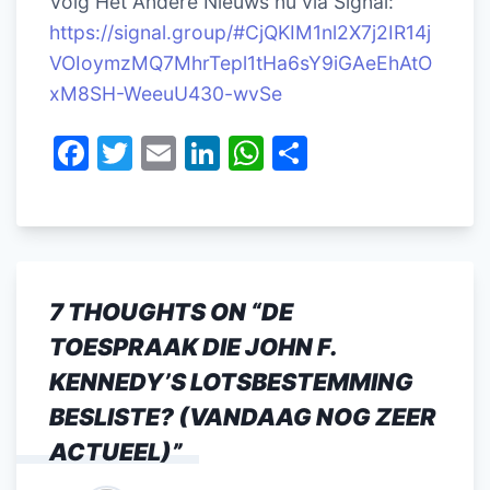
Volg Het Andere Nieuws nu via Signal:
https://signal.group/#CjQKIM1nl2X7j2IR14j
VOIoymzMQ7MhrTepl1tHa6sY9iGAeEhAtO
xM8SH-WeeuU430-wvSe
F
T
E
Li
W
D
a
w
m
n
h
el
c
itt
ai
k
at
e
e
er
l
e
s
n
b
dI
A
7 THOUGHTS ON “
DE
o
n
p
TOESPRAAK DIE JOHN F.
o
p
KENNEDY’S LOTSBESTEMMING
k
BESLISTE? (VANDAAG NOG ZEER
ACTUEEL)
”