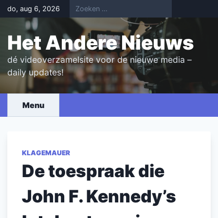
Skip
do, aug 6, 2026
to
content
Het Andere Nieuws
dé videoverzamelsite voor de nieuwe media –
daily updates!
Menu
KLAGEMAUER
De toespraak die
John F. Kennedy’s