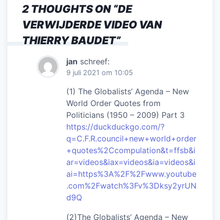
2 THOUGHTS ON “
DE
VERWIJDERDE VIDEO VAN
THIERRY BAUDET
”
jan
schreef:
9 juli 2021 om 10:05
(1) The Globalists’ Agenda – New
World Order Quotes from
Politicians (1950 – 2009) Part 3
https://duckduckgo.com/?
q=C.F.R.council+new+world+order
+quotes%2Ccompulation&t=ffsb&i
ar=videos&iax=videos&ia=videos&i
ai=https%3A%2F%2Fwww.youtube
.com%2Fwatch%3Fv%3Dksy2yrUN
d9Q
(2)The Globalists’ Agenda – New