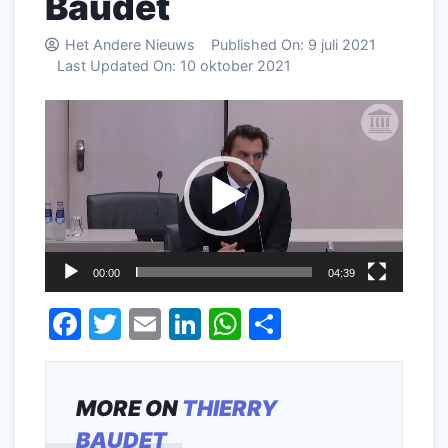
Baudet
Het Andere Nieuws
Published On:
9 juli 2021
Last Updated On:
10 oktober 2021
Videospeler
00:00
04:39
F
T
E
Li
W
D
a
w
m
n
h
el
c
itt
ai
k
at
e
MORE ON
THIERRY
e
er
l
e
s
n
BAUDET