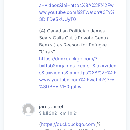
a=videos&iai=https%3A%2F%2Fw
ww.youtube.com%2Fwatch%3Fv%
3DiFDe5kUUyT0
(4) Canadian Politician James
Sears Calls Out ((Private Central
Banks)) as Reason for Refugee
“Crisis”
https://duckduckgo.com/?
t=ffsb&q=james+sears+&iax=video
s&ia=videos&iai=https%3A%2F%2F
www.youtube.com%2Fwatch%3Fv
%3DBHvjVH0goLw
jan
schreef:
9 juli 2021 om 10:21
(
https://duckduckgo.com
/?