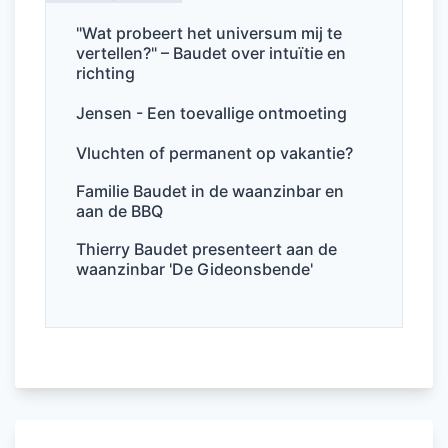
b
dI
A
o
n
p
"Wat probeert het universum mij te
vertellen?" – Baudet over intuïtie en
o
p
richting
k
Jensen - Een toevallige ontmoeting
Vluchten of permanent op vakantie?
Familie Baudet in de waanzinbar en
aan de BBQ
Thierry Baudet presenteert aan de
waanzinbar 'De Gideonsbende'