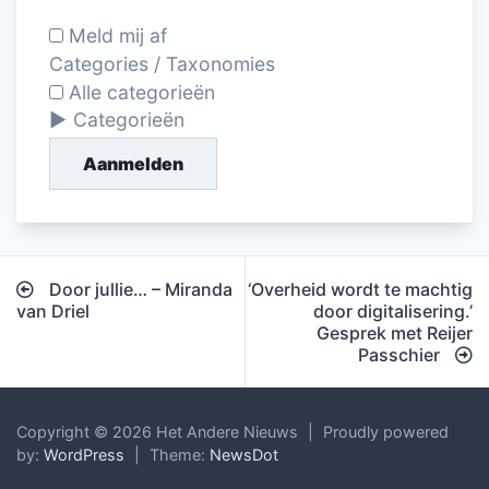
Meld mij af
Categories / Taxonomies
Alle categorieën
Categorieën
Aanmelden
Bericht
Door jullie… – Miranda
‘Overheid wordt te machtig
navigatie
van Driel
door digitalisering.’
Gesprek met Reijer
Passchier
Copyright © 2026 Het Andere Nieuws
|
Proudly powered
by:
WordPress
|
Theme:
NewsDot