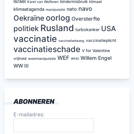
Israël
kindermisbruik
klimaat
Karel van Wolferen
navo
nato
klimaatagenda
manipulatie
oorlog
Oekraïne
Oversterfte
Rusland
politiek
USA
turbokanker
vaccinatie
vaccinatieplicht
vaccinatiedwang
vaccinatieschade
V for Valentine
WEF
Willem Engel
vrijheid
weermanipulatie
WHO
WW III
ABONNEREN
E-mailadres: