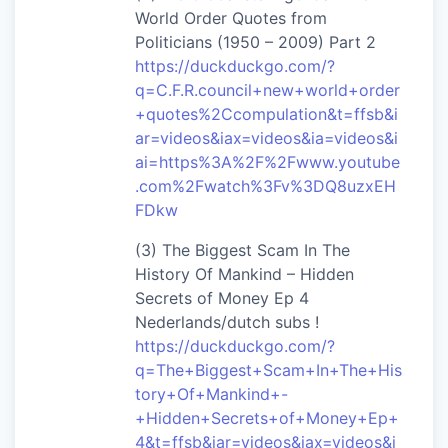
World Order Quotes from
Politicians (1950 – 2009) Part 2
https://duckduckgo.com/?
q=C.F.R.council+new+world+order
+quotes%2Ccompulation&t=ffsb&i
ar=videos&iax=videos&ia=videos&i
ai=https%3A%2F%2Fwww.youtube
.com%2Fwatch%3Fv%3DQ8uzxEH
FDkw
(3) The Biggest Scam In The
History Of Mankind – Hidden
Secrets of Money Ep 4
Nederlands/dutch subs !
https://duckduckgo.com/?
q=The+Biggest+Scam+In+The+His
tory+Of+Mankind+-
+Hidden+Secrets+of+Money+Ep+
4&t=ffsb&iar=videos&iax=videos&i