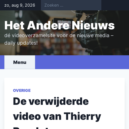
Skip
zo, aug 9, 2026
to
content
Het Andere Nieuws
dé videoverzamelsite voor de nieuwe media –
daily updates!
Menu
OVERIGE
De verwijderde
video van Thierry