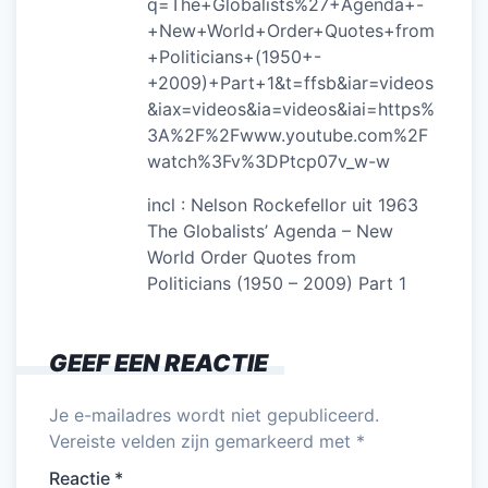
q=The+Globalists%27+Agenda+-
+New+World+Order+Quotes+from
+Politicians+(1950+-
+2009)+Part+1&t=ffsb&iar=videos
&iax=videos&ia=videos&iai=https%
3A%2F%2Fwww.youtube.com%2F
watch%3Fv%3DPtcp07v_w-w
incl : Nelson Rockefellor uit 1963
The Globalists’ Agenda – New
World Order Quotes from
Politicians (1950 – 2009) Part 1
GEEF EEN REACTIE
Je e-mailadres wordt niet gepubliceerd.
Vereiste velden zijn gemarkeerd met
*
Reactie
*