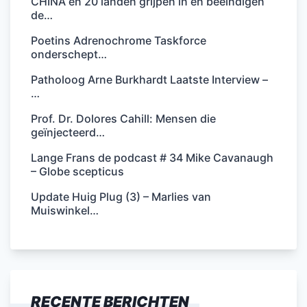
CHINA en 20 landen grijpen in en beëindigen
de…
Poetins Adrenochrome Taskforce
onderschept…
Patholoog Arne Burkhardt Laatste Interview –
…
Prof. Dr. Dolores Cahill: Mensen die
geïnjecteerd…
Lange Frans de podcast # 34 Mike Cavanaugh
– Globe scepticus
Update Huig Plug (3) – Marlies van
Muiswinkel…
RECENTE BERICHTEN