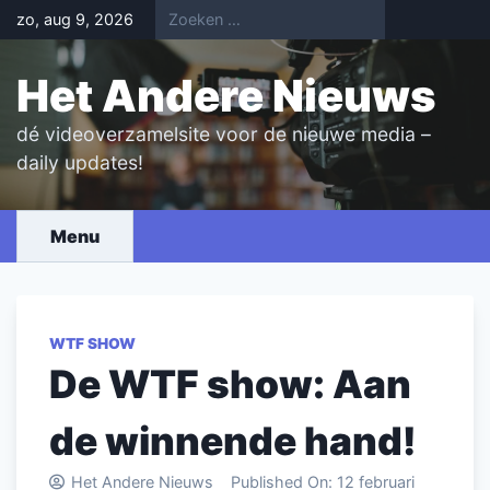
Skip
zo, aug 9, 2026
to
content
Het Andere Nieuws
dé videoverzamelsite voor de nieuwe media –
daily updates!
Menu
WTF SHOW
De WTF show: Aan
de winnende hand!
Het Andere Nieuws
Published On:
12 februari