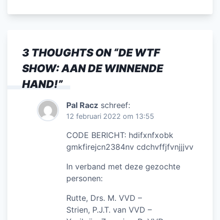
3 THOUGHTS ON “
DE WTF
SHOW: AAN DE WINNENDE
HAND!
”
Pal Racz
schreef:
12 februari 2022 om 13:55
CODE BERICHT: hdifxnfxobk
gmkfirejcn2384nv cdchvffjfvnjjjvv
In verband met deze gezochte
personen:
Rutte, Drs. M. VVD –
Strien, P.J.T. van VVD –