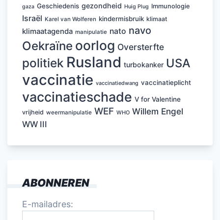
gezondheid
Geschiedenis
Immunologie
Huig Plug
gaza
Israël
kindermisbruik
klimaat
Karel van Wolferen
navo
nato
klimaatagenda
manipulatie
oorlog
Oekraïne
Oversterfte
Rusland
politiek
USA
turbokanker
vaccinatie
vaccinatieplicht
vaccinatiedwang
vaccinatieschade
V for Valentine
WEF
Willem Engel
vrijheid
weermanipulatie
WHO
WW III
ABONNEREN
E-mailadres: