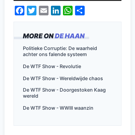
F
T
E
Li
W
D
a
w
m
n
h
el
c
itt
ai
k
at
e
MORE ON
DE HAAN
e
er
l
e
s
n
b
dI
A
Politieke Corruptie: De waarheid
achter ons falende systeem
o
n
p
o
p
De WTF Show - Revolutie
k
De WTF Show - Wereldwijde chaos
De WTF Show - Doorgestoken Kaag
wereld
De WTF Show - WWIII waanzin