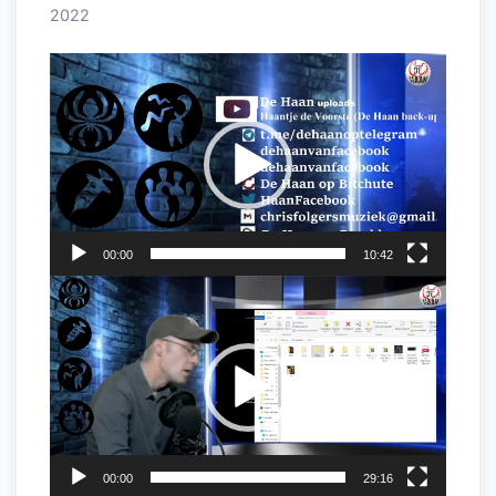
2022
Videospeler
00:00
10:42
Videospeler
00:00
29:16