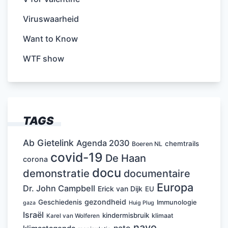
Viruswaarheid
Want to Know
WTF show
TAGS
Ab Gietelink
Agenda 2030
chemtrails
Boeren NL
covid-19
De Haan
corona
docu
demonstratie
documentaire
Europa
Dr. John Campbell
Erick van Dijk
EU
gezondheid
Geschiedenis
Immunologie
Huig Plug
gaza
Israël
kindermisbruik
klimaat
Karel van Wolferen
navo