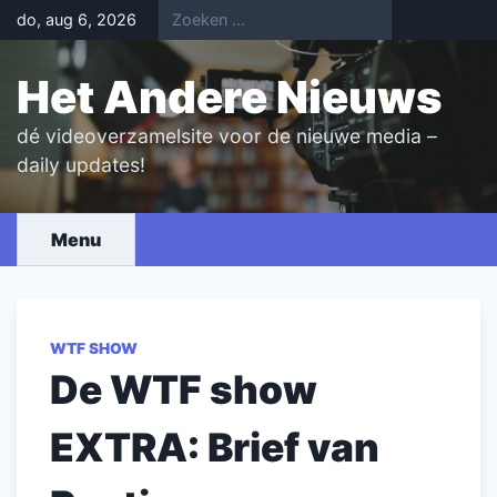
Skip
do, aug 6, 2026
to
content
Het Andere Nieuws
dé videoverzamelsite voor de nieuwe media –
daily updates!
Menu
WTF SHOW
De WTF show
EXTRA: Brief van