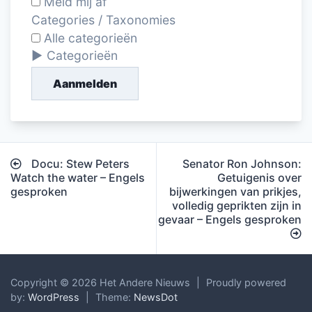
Meld mij af
Categories / Taxonomies
Alle categorieën
Categorieën
Aanmelden
Bericht
Docu: Stew Peters
Senator Ron Johnson:
navigatie
Watch the water – Engels
Getuigenis over
gesproken
bijwerkingen van prikjes,
volledig geprikten zijn in
gevaar – Engels gesproken
Copyright © 2026 Het Andere Nieuws
|
Proudly powered
by:
WordPress
|
Theme:
NewsDot