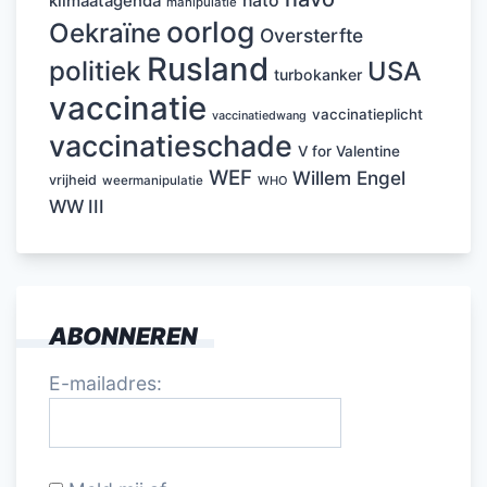
nato
klimaatagenda
manipulatie
oorlog
Oekraïne
Oversterfte
Rusland
politiek
USA
turbokanker
vaccinatie
vaccinatieplicht
vaccinatiedwang
vaccinatieschade
V for Valentine
WEF
Willem Engel
vrijheid
weermanipulatie
WHO
WW III
ABONNEREN
E-mailadres: