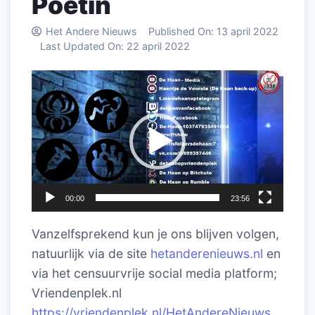
Poetin
Het Andere Nieuws
Published On:
13 april 2022
Last Updated On:
22 april 2022
Videospeler
00:00
23:56
Vanzelfsprekend kun je ons blijven volgen,
natuurlijk via de site
hetanderenieuws.nl
en
via het censuurvrije social media platform;
Vriendenplek.nl
https://vriendenplek.nl/HetAndereNieuws