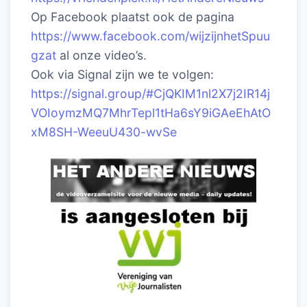
Op Facebook plaatst ook de pagina
https://www.facebook.com/wijzijnhetSpuu
gzat
al onze video’s.
Ook via Signal zijn we te volgen:
https://signal.group/#CjQKIM1nl2X7j2IR14j
VOIoymzMQ7MhrTepl1tHa6sY9iGAeEhAtO
xM8SH-WeeuU430-wvSe