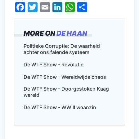
F
T
E
Li
W
D
a
w
m
n
h
el
c
itt
ai
k
at
e
MORE ON
DE HAAN
e
er
l
e
s
n
b
dI
A
Politieke Corruptie: De waarheid
achter ons falende systeem
o
n
p
o
p
De WTF Show - Revolutie
k
De WTF Show - Wereldwijde chaos
De WTF Show - Doorgestoken Kaag
wereld
De WTF Show - WWIII waanzin