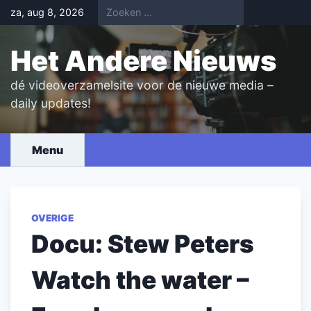
Skip
za, aug 8, 2026
to
content
Het Andere Nieuws
dé videoverzamelsite voor de nieuwe media –
daily updates!
Menu
OVERIGE
Docu: Stew Peters
Watch the water –