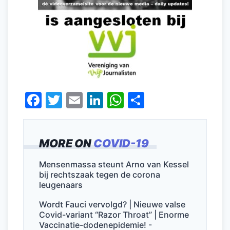
F
T
E
Li
W
D
a
w
m
n
h
el
c
itt
ai
k
at
e
MORE ON
COVID-19
e
er
l
e
s
n
b
dI
A
Mensenmassa steunt Arno van Kessel
bij rechtszaak tegen de corona
o
n
p
leugenaars
o
p
Wordt Fauci vervolgd? | Nieuwe valse
k
Covid-variant “Razor Throat” | Enorme
Vaccinatie-dodenepidemie! -