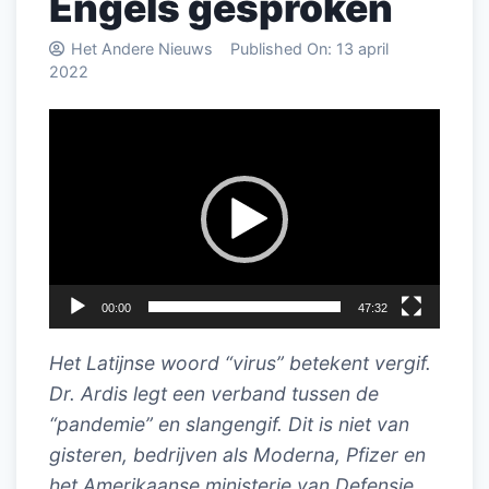
Engels gesproken
Het Andere Nieuws
Published On:
13 april
2022
Videospeler
00:00
47:32
Het Latijnse woord “virus” betekent vergif.
Dr. Ardis legt een verband tussen de
“pandemie” en slangengif. Dit is niet van
gisteren, bedrijven als Moderna, Pfizer en
het Amerikaanse ministerie van Defensie