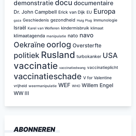
docu
demonstratie
documentaire
Europa
Dr. John Campbell
Erick van Dijk
EU
gezondheid
Geschiedenis
Immunologie
Huig Plug
gaza
Israël
kindermisbruik
klimaat
Karel van Wolferen
navo
nato
klimaatagenda
manipulatie
oorlog
Oekraïne
Oversterfte
Rusland
politiek
USA
turbokanker
vaccinatie
vaccinatieplicht
vaccinatiedwang
vaccinatieschade
V for Valentine
WEF
Willem Engel
vrijheid
weermanipulatie
WHO
WW III
ABONNEREN