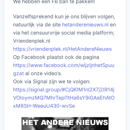
We hebben een FB ban te pakken!
Vanzelfsprekend kun je ons blijven volgen,
natuurlijk via de site
hetanderenieuws.nl
en
via het censuurvrije social media platform;
Vriendenplek.nl
https://vriendenplek.nl/HetAndereNieuws
Op Facebook plaatst ook de pagina
https://www.facebook.com/wijzijnhetSpuu
gzat
al onze video’s.
Ook via Signal zijn we te volgen:
https://signal.group/#CjQKIM1nl2X7j2IR14j
VOIoymzMQ7MhrTepl1tHa6sY9iGAeEhAtO
xM8SH-WeeuU430-wvSe