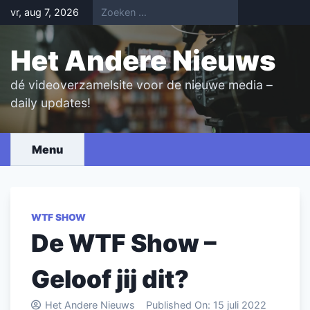
Skip
vr, aug 7, 2026
to
content
Het Andere Nieuws
dé videoverzamelsite voor de nieuwe media –
daily updates!
Menu
WTF SHOW
De WTF Show –
Geloof jij dit?
Het Andere Nieuws
Published On:
15 juli 2022