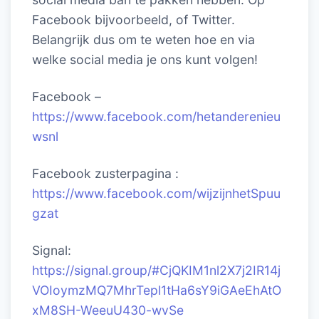
Facebook bijvoorbeeld, of Twitter.
Belangrijk dus om te weten hoe en via
welke social media je ons kunt volgen!
Facebook –
https://www.facebook.com/hetanderenieu
wsnl
Facebook zusterpagina :
https://www.facebook.com/wijzijnhetSpuu
gzat
Signal:
https://signal.group/#CjQKIM1nl2X7j2IR14j
VOIoymzMQ7MhrTepl1tHa6sY9iGAeEhAtO
xM8SH-WeeuU430-wvSe