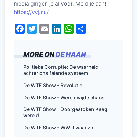
media gingen je al voor. Meld je aan!
https://vvj.nu/
F
T
E
Li
W
D
a
w
m
n
h
el
c
itt
ai
k
at
e
MORE ON
DE HAAN
e
er
l
e
s
n
b
dI
A
Politieke Corruptie: De waarheid
achter ons falende systeem
o
n
p
o
p
De WTF Show - Revolutie
k
De WTF Show - Wereldwijde chaos
De WTF Show - Doorgestoken Kaag
wereld
De WTF Show - WWIII waanzin