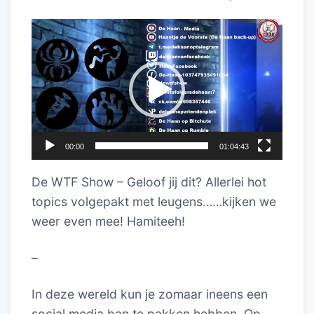
Videospeler
00:00
01:04:43
De WTF Show – Geloof jij dit?
Allerlei hot
topics volgepakt met leugens……kijken we
weer even mee! Hamiteeh!
–
In deze wereld kun je zomaar ineens een
social media ban te pakken hebben. Op