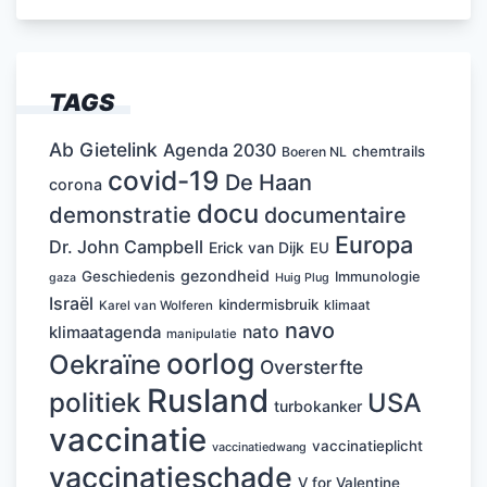
TAGS
Ab Gietelink
Agenda 2030
chemtrails
Boeren NL
covid-19
De Haan
corona
docu
demonstratie
documentaire
Europa
Dr. John Campbell
Erick van Dijk
EU
gezondheid
Geschiedenis
Immunologie
Huig Plug
gaza
Israël
kindermisbruik
klimaat
Karel van Wolferen
navo
nato
klimaatagenda
manipulatie
oorlog
Oekraïne
Oversterfte
Rusland
politiek
USA
turbokanker
vaccinatie
vaccinatieplicht
vaccinatiedwang
vaccinatieschade
V for Valentine