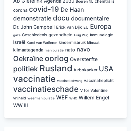
Ab Gietelink
Agenda 2030
chemtrails
Boeren NL
covid-19
De Haan
corona
docu
demonstratie
documentaire
Europa
Dr. John Campbell
Erick van Dijk
EU
gezondheid
Geschiedenis
Immunologie
Huig Plug
gaza
Israël
kindermisbruik
klimaat
Karel van Wolferen
navo
nato
klimaatagenda
manipulatie
oorlog
Oekraïne
Oversterfte
Rusland
politiek
USA
turbokanker
vaccinatie
vaccinatieplicht
vaccinatiedwang
vaccinatieschade
V for Valentine
WEF
Willem Engel
vrijheid
weermanipulatie
WHO
WW III