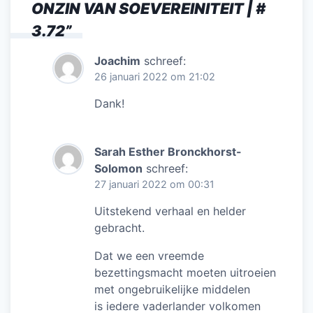
ONZIN VAN SOEVEREINITEIT | #
o
p
3.72
”
k
Joachim
schreef:
26 januari 2022 om 21:02
Dank!
Sarah Esther Bronckhorst-
Solomon
schreef:
27 januari 2022 om 00:31
Uitstekend verhaal en helder
gebracht.
Dat we een vreemde
bezettingsmacht moeten uitroeien
met ongebruikelijke middelen
is iedere vaderlander volkomen