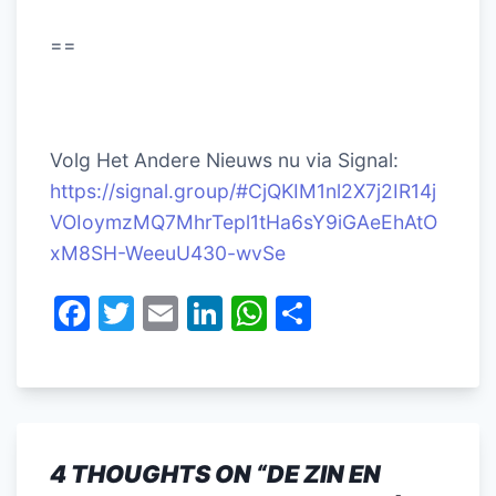
==
Volg Het Andere Nieuws nu via Signal:
https://signal.group/#CjQKIM1nl2X7j2IR14j
VOIoymzMQ7MhrTepl1tHa6sY9iGAeEhAtO
xM8SH-WeeuU430-wvSe
F
T
E
Li
W
D
a
w
m
n
h
el
c
itt
ai
k
at
e
e
er
l
e
s
n
b
dI
A
4 THOUGHTS ON “
DE ZIN EN
o
n
p