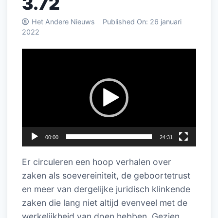
3.72
Het Andere Nieuws
Published On:
26 januari
2022
Videospeler
00:00
24:31
Er circuleren een hoop verhalen over
zaken als soevereiniteit, de geboortetrust
en meer van dergelijke juridisch klinkende
zaken die lang niet altijd evenveel met de
werkelijkheid van doen hebben. Gezien