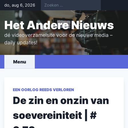
Skip
do, aug 6, 2026
to
content
Het Andere Nieuws
dé videoverzamelsite voor de nieuwe media –
daily updates!
Menu
EEN OORLOG REEDS VERLOREN
De zin en onzin van
soevereiniteit | #