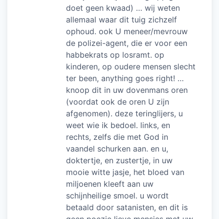
doet geen kwaad) … wij weten
allemaal waar dit tuig zichzelf
ophoud. ook U meneer/mevrouw
de polizei-agent, die er voor een
habbekrats op losramt. op
kinderen, op oudere mensen slecht
ter been, anything goes right! …
knoop dit in uw dovenmans oren
(voordat ook de oren U zijn
afgenomen). deze teringlijers, u
weet wie ik bedoel. links, en
rechts, zelfs die met God in
vaandel schurken aan. en u,
doktertje, en zustertje, in uw
mooie witte jasje, het bloed van
miljoenen kleeft aan uw
schijnheilige smoel. u wordt
betaald door satanisten, en dit is
geen poezie lieve mensjes met uw