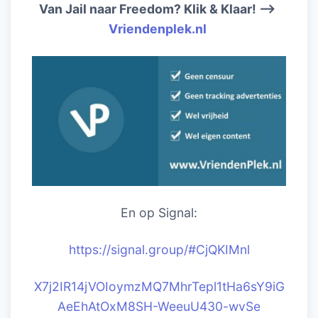
Van Jail naar Freedom? Klik & Klaar! –>
Vriendenplek.nl
En op Signal:
https://signal.group/#CjQKIM
nl
X7j2IR14jVOIoymzMQ7MhrTepl1tHa6sY9iG
AeEhAtOxM8SH-WeeuU430-wvSe