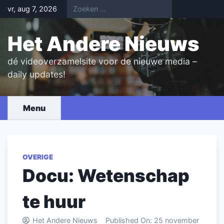
Skip
vr, aug 7, 2026
to
content
Het Andere Nieuws
dé videoverzamelsite voor de nieuwe media –
daily updates!
Menu
OVERIGE
Docu: Wetenschap
te huur
Het Andere Nieuws
Published On:
25 november