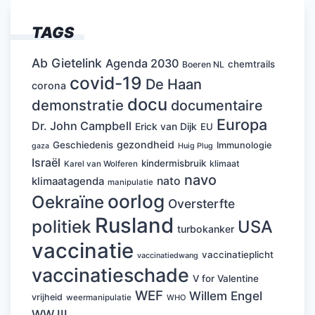
TAGS
Ab Gietelink
Agenda 2030
chemtrails
Boeren NL
covid-19
De Haan
corona
docu
demonstratie
documentaire
Europa
Dr. John Campbell
Erick van Dijk
EU
gezondheid
Geschiedenis
Immunologie
Huig Plug
gaza
Israël
kindermisbruik
klimaat
Karel van Wolferen
navo
nato
klimaatagenda
manipulatie
oorlog
Oekraïne
Oversterfte
Rusland
politiek
USA
turbokanker
vaccinatie
vaccinatieplicht
vaccinatiedwang
vaccinatieschade
V for Valentine
WEF
Willem Engel
vrijheid
weermanipulatie
WHO
WW III