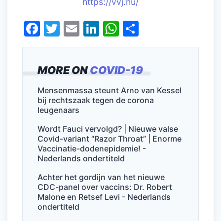
https://vvj.nu/
F
T
E
Li
W
D
a
w
m
n
h
el
c
itt
ai
k
at
e
MORE ON
COVID-19
e
er
l
e
s
n
b
dI
A
Mensenmassa steunt Arno van Kessel
bij rechtszaak tegen de corona
o
n
p
leugenaars
o
p
Wordt Fauci vervolgd? | Nieuwe valse
k
Covid-variant “Razor Throat” | Enorme
Vaccinatie-dodenepidemie! -
Nederlands ondertiteld
Achter het gordijn van het nieuwe
CDC-panel over vaccins: Dr. Robert
Malone en Retsef Levi - Nederlands
ondertiteld