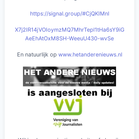
https://signal.group/#CjQKIM
nl
X7j2IR14jVOIoymzMQ7MhrTepl1tHa6sY9iG
AeEhAtOxM8SH-WeeuU430-wvSe
En natuurlijk op
www.hetanderenieuws.nl