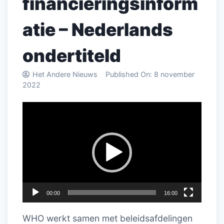
financieringsinform
atie – Nederlands
ondertiteld
Het Andere Nieuws
Published On:
8 november
2022
Videospeler
00:00
16:00
WHO werkt samen met beleidsafdelingen