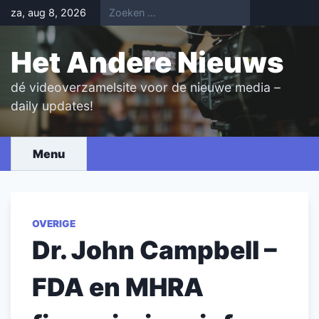
Skip
za, aug 8, 2026
to
content
Het Andere Nieuws
dé videoverzamelsite voor de nieuwe media –
daily updates!
Menu
OVERIGE
Dr. John Campbell –
FDA en MHRA