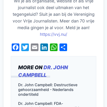
Wil je als organisatie, website of als vrije
journalist ook deel uitmaken van het
tegengeluid? Sluit je aan bij de Vereniging
voor Vrije Journalisten. Meer dan 70 vrije
media gingen je al voor. Meld je aan!
https://vvj.nu/
F
T
E
Li
W
D
a
w
m
n
h
el
c
itt
ai
k
at
e
MORE ON
DR. JOHN
e
er
l
e
s
n
CAMPBELL
b
dI
A
o
n
p
Dr. John Campbell: Destructieve
gehoorzaamheid - Nederlands
o
p
ondertiteld
k
Dr. John Campbell: FDA-