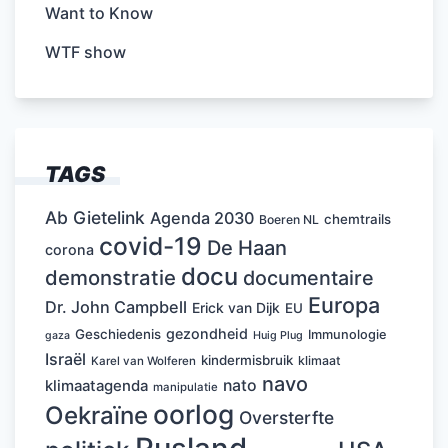
Want to Know
WTF show
TAGS
Ab Gietelink
Agenda 2030
chemtrails
Boeren NL
covid-19
De Haan
corona
docu
demonstratie
documentaire
Europa
Dr. John Campbell
Erick van Dijk
EU
gezondheid
Geschiedenis
Immunologie
Huig Plug
gaza
Israël
kindermisbruik
klimaat
Karel van Wolferen
navo
nato
klimaatagenda
manipulatie
oorlog
Oekraïne
Oversterfte