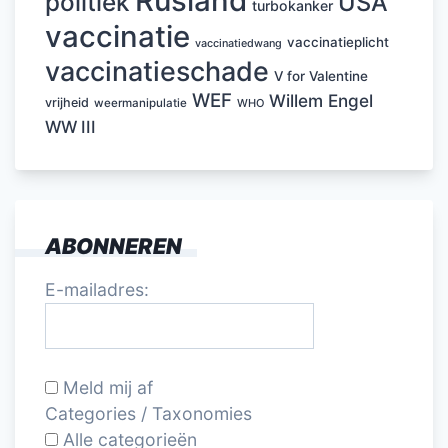
Rusland
politiek
USA
turbokanker
vaccinatie
vaccinatieplicht
vaccinatiedwang
vaccinatieschade
V for Valentine
WEF
Willem Engel
vrijheid
weermanipulatie
WHO
WW III
ABONNEREN
E-mailadres:
Meld mij af
Categories / Taxonomies
Alle categorieën