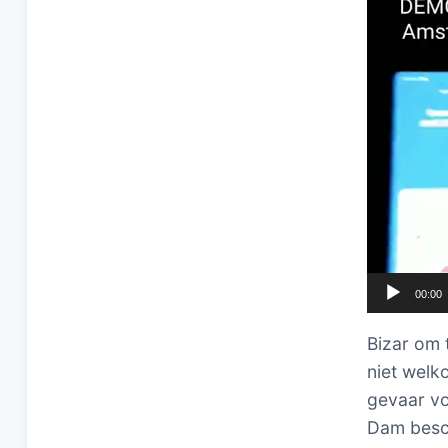
00:00
Bizar om 
niet welk
gevaar vo
Dam besch