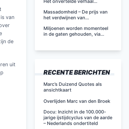
Het onvertelde verhaal…
t
Massadomheid – De prijs van
is van
het verdwijnen van…
over
Miljoenen worden momenteel
e
in de gaten gehouden, via…
ijn de
ren uit
RECENTE BERICHTEN
op
Marc’s Duizend Quotes als
ansichtkaart
Overlijden Marc van den Broek
Docu: Inzicht in de 100.000-
jarige ijstijdcyclus van de aarde
– Nederlands ondertiteld