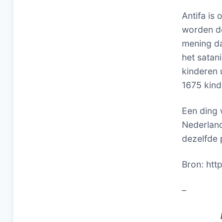
Antifa is 
worden d
mening da
het satan
kinderen 
1675 kind
Een ding 
Nederlan
dezelfde 
Bron: ht
–