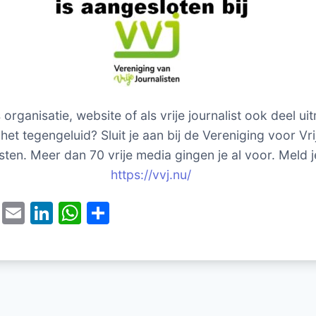
s organisatie, website of als vrije journalist ook deel u
het tegengeluid? Sluit je aan bij de Vereniging voor Vri
sten. Meer dan 70 vrije media gingen je al voor. Meld j
https://vvj.nu/
T
E
Li
W
D
w
m
n
h
el
itt
ai
k
at
e
er
l
e
s
n
dI
A