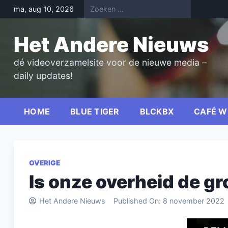
Skip
ma, aug 10, 2026
to
content
Het Andere Nieuws
dé videoverzamelsite voor de nieuwe media –
daily updates!
HOME
BLUE TIGER
BLCKBX
CAFÉ W
OVERIGE
Is onze overheid de gr
Het Andere Nieuws
Published On:
8 november 2022
Videospel