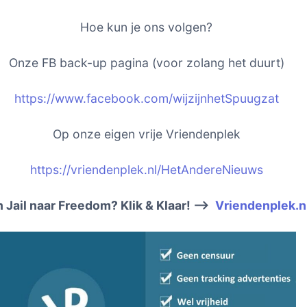
Hoe kun je ons volgen?
Onze FB back-up pagina (voor zolang het duurt)
https://www.facebook.com/wijzijnhetSpuugzat
Op onze eigen vrije Vriendenplek
https://vriendenplek.nl/HetAndereNieuws
 Jail naar Freedom? Klik & Klaar! –>
Vriendenplek.n