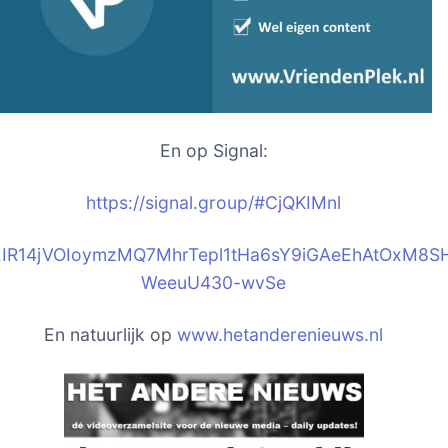
En op Signal:
https://signal.group/#CjQKIM
nl
2IR14jVOIoymzMQ7MhrTepl1tHa6sY9iGAeEhAtOxM8S
WeeuU430-wvSe
En natuurlijk op
www.hetanderenieuws.nl