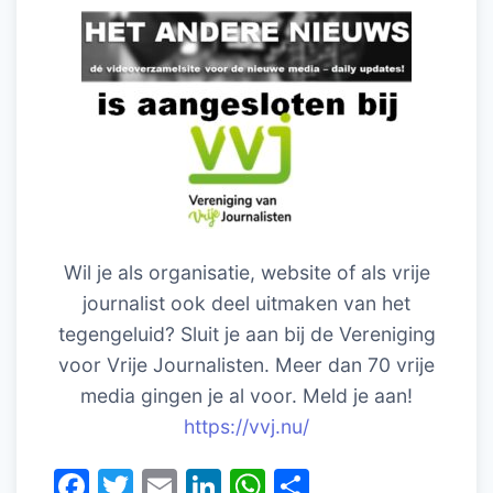
Wil je als organisatie, website of als vrije
journalist ook deel uitmaken van het
tegengeluid? Sluit je aan bij de Vereniging
voor Vrije Journalisten. Meer dan 70 vrije
media gingen je al voor. Meld je aan!
https://vvj.nu/
F
T
E
Li
W
D