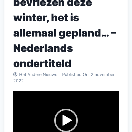
bevriezen deze
winter, het is
allemaal gepland… –
Nederlands
ondertiteld
Het Andere Nieuws
Published On:
2 november
2022
Videospeler