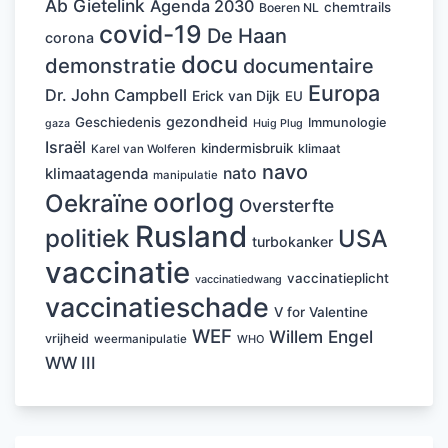
Ab Gietelink
Agenda 2030
chemtrails
Boeren NL
covid-19
De Haan
corona
docu
demonstratie
documentaire
Europa
Dr. John Campbell
Erick van Dijk
EU
gezondheid
Geschiedenis
Immunologie
Huig Plug
gaza
Israël
kindermisbruik
klimaat
Karel van Wolferen
navo
nato
klimaatagenda
manipulatie
oorlog
Oekraïne
Oversterfte
Rusland
politiek
USA
turbokanker
vaccinatie
vaccinatieplicht
vaccinatiedwang
vaccinatieschade
V for Valentine
WEF
Willem Engel
vrijheid
weermanipulatie
WHO
WW III