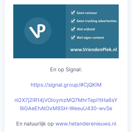
En op Signal:
https://signal.group/#CjQKIM
nl2X7j2IR14jVOIoymzMQ7MhrTepl1tHa6sY
9iGAeEhAtOxM8SH-WeeuU430-wvSe
En natuurlijk op
www.hetanderenieuws.nl