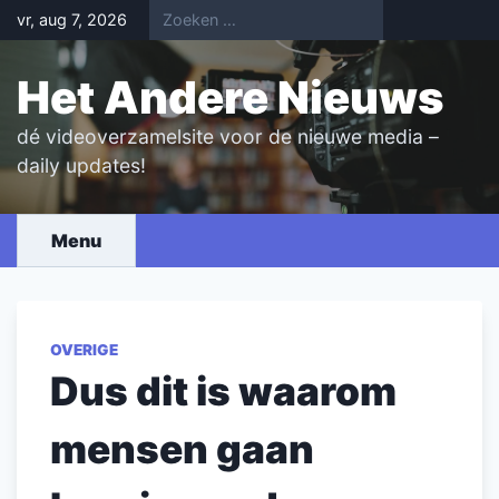
Skip
vr, aug 7, 2026
to
content
Het Andere Nieuws
dé videoverzamelsite voor de nieuwe media –
daily updates!
Menu
OVERIGE
Dus dit is waarom
mensen gaan