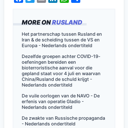
a
w
m
n
h
el
c
itt
ai
k
at
e
MORE ON
RUSLAND
e
er
l
e
s
n
b
dI
A
Het partnerschap tussen Rusland en
Iran & de scheiding tussen de VS en
o
n
p
Europa - Nederlands ondertiteld
o
p
Dezelfde groepen achter COVID-19-
k
oefeningen bereiden een
bioterroristische aanval voor die
gepland staat voor 4 juli en waarvan
China/Rusland de schuld krijgt -
Nederlands ondertiteld
De vuile oorlogen van de NAVO - De
erfenis van operatie Gladio -
Nederlands ondertiteld
De zwakte van Russische propaganda
- Nederlands ondertiteld