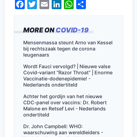
F
T
E
Li
W
D
a
w
m
n
h
el
c
itt
ai
k
at
e
MORE ON
COVID-19
e
er
l
e
s
n
b
dI
A
Mensenmassa steunt Arno van Kessel
bij rechtszaak tegen de corona
o
n
p
leugenaars
o
p
Wordt Fauci vervolgd? | Nieuwe valse
k
Covid-variant “Razor Throat” | Enorme
Vaccinatie-dodenepidemie! -
Nederlands ondertiteld
Achter het gordijn van het nieuwe
CDC-panel over vaccins: Dr. Robert
Malone en Retsef Levi - Nederlands
ondertiteld
Dr. John Campbell: WHO:
waarschuwing aan wereldleiders -