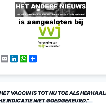
T
E
Li
W
D
w
m
n
h
el
itt
ai
k
at
e
er
l
e
s
n
dI
A
 HET VACCIN IS TOT NU TOE ALS HERHAAL
n
p
E INDICATIE NIET GOEDGEKEURD.
”
p