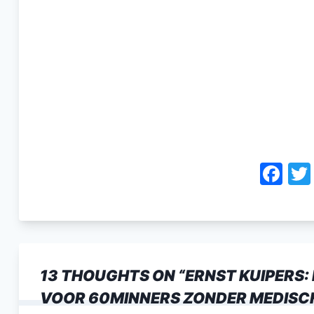
F
a
c
e
b
13 THOUGHTS ON “
ERNST KUIPERS:
o
VOOR 60MINNERS ZONDER MEDISCH
o