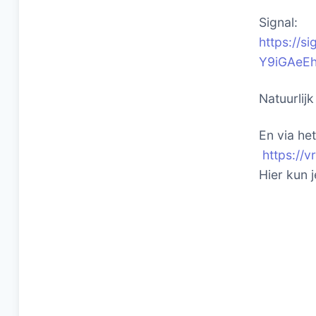
Signal:
https://
Y9iGAeE
Natuurlij
En via he
https://
Hier kun 