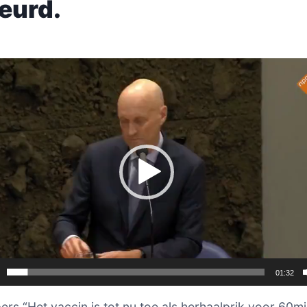
keurd.
er
01:32
pers “Het vaccin is tot nu toe als herhaalprik voor 60m