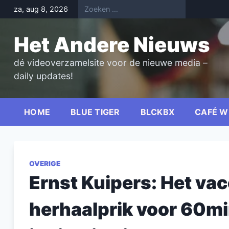
Skip
za, aug 8, 2026
to
content
Het Andere Nieuws
dé videoverzamelsite voor de nieuwe media –
daily updates!
HOME
BLUE TIGER
BLCKBX
CAFÉ W
OVERIGE
Ernst Kuipers: Het vacc
herhaalprik voor 60m