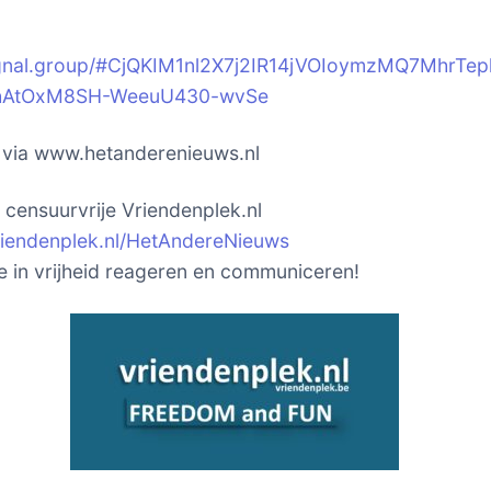
signal.group/#CjQKIM1nl2X7j2IR14jVOIoymzMQ7MhrTep
hAtOxM8SH-WeeuU430-wvSe
k via www.hetanderenieuws.nl
t censuurvrije Vriendenplek.nl
vriendenplek.nl/HetAndereNieuws
je in vrijheid reageren en communiceren!