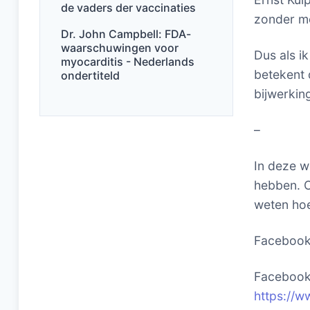
de vaders der vaccinaties
zonder me
Dr. John Campbell: FDA-
waarschuwingen voor
Dus als i
myocarditis - Nederlands
betekent 
ondertiteld
bijwerking
–
In deze w
hebben. O
weten hoe
Faceboo
Facebook 
https://w