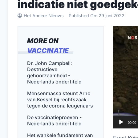
indicatie niet goedge
Het Andere Nieuws
Published On:
29 juni 2022
Videospel
MORE ON
VACCINATIE
Dr. John Campbell:
Destructieve
gehoorzaamheid -
Nederlands ondertiteld
Mensenmassa steunt Arno
van Kessel bij rechtszaak
tegen de corona leugenaars
De vaccinatieproeven -
Nederlands ondertiteld
00:00
Het wankele fundament van
Ernst Kui