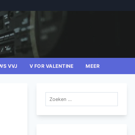
WS VVJ
V FOR VALENTINE
MEER
Zoeken
naar: