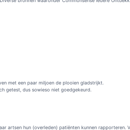
Diverse bronnen waaronder Commonsense Iedere Ontdekk
en met een paar miljoen de plooien gladstrijkt.
isch getest, dus sowieso niet goedgekeurd.
waar artsen hun (overleden) patiënten kunnen rapporteren. 